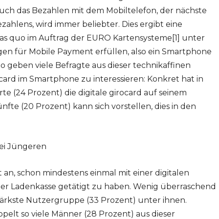
Auch das Bezahlen mit dem Mobiltelefon, der nächste
ezahlens, wird immer beliebter. Dies ergibt eine
fas quo im Auftrag der EURO Kartensysteme[1] unter
en für Mobile Payment erfüllen, also ein Smartphone
 geben viele Befragte aus dieser technikaffinen
rocard im Smartphone zu interessieren: Konkret hat in
erte (24 Prozent) die digitale girocard auf seinem
fte (20 Prozent) kann sich vorstellen, dies in den
bei Jüngeren
t an, schon mindestens einmal mit einer digitalen
der Ladenkasse getätigt zu haben. Wenig überraschend
e stärkste Nutzergruppe (33 Prozent) unter ihnen.
pelt so viele Männer (28 Prozent) aus dieser