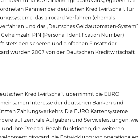
d haben rund 100 Millionen girocards ausgegeben. Die
eordneten Rahmen der deutschen Kreditwirtschaft für
ungssysteme: das girocard Verfahren (ehemals
ahlverfahren und das „Deutsches Geldautomaten-System“
Geheimzahl PIN (Personal Identification Number)
ft stets den sicheren und einfachen Einsatz der
card wurden 2007 von der Deutschen Kreditwirtschaft
eutschen Kreditwirtschaft übernimmt die EURO
meinsamen Interesse der deutschen Banken und
tützten Zahlungsverkehrs. Die EURO Kartensysteme
ndere auf zentrale Aufgaben und Serviceleistungen, wi
rd und ihre Prepaid-Bezahlfunktionen, die weiteren
velopment girocard, die Entwicklung von operationale