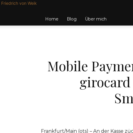
Friedrich von Weik
Home
Blog
Über mich
Mobile Paymen
girocard 
Sm
Frankfurt/Main (ots) – An der Kasse zü