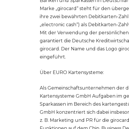
Banken und Sparkassen in Deutschlan
Marke „girocard“ steht für den überg
ihre zwei bewährten Debitkarten-Zahl
„electronic cash“) als Debitkarten-Z
Mit der Verwendung der persönlichen 
garantiert die Deutsche Kreditwirtscha
girocard. Der Name und das Logo giro
eingeführt.
Über EURO Kartensysteme:
Als Gemeinschaftsunternehmen der d
Kartensysteme GmbH Aufgaben im ge
Sparkassen im Bereich des kartenges
GmbH konzentriert sich dabei insbeso
z. B. Marketing und PR für die giroca
Funktionen auf dem Chip, Business De