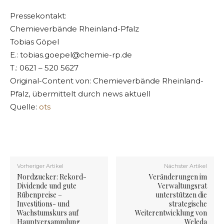
Pressekontakt:
Chemieverbände Rheinland-Pfalz
Tobias Göpel
E.:
tobias.goepel@chemie-rp.de
T.: 0621 – 520 5627
Original-Content von: Chemieverbände Rheinland-
Pfalz, übermittelt durch news aktuell
Quelle:
ots
Vorheriger Artikel
Nächster Artikel
Nordzucker: Rekord-
Veränderungen im
Dividende und gute
Verwaltungsrat
Rübenpreise –
unterstützen die
Investitions- und
strategische
Wachstumskurs auf
Weiterentwicklung von
Hauptversammlung
Weleda