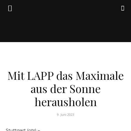
Friedrich
WIRTSCHAFT
von
Mit LAPP das Maximale
aus der Sonne
Weik
herausholen
9. Juni 2023
Stuttgart (ots) –