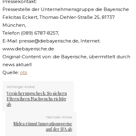
Pressekontakt:
Pressestelle der Unternehmensgruppe die Bayerische
Felicitas Eckert, Thomas-Dehler-Straße 25, 81737
München,
Telefon (089) 6787-8257,
E-Mail:
presse@diebayerische.de
, Internet:
www.diebayerische.de
Original-Content von: die Bayerische, übermittelt durch
news aktuell
Quelle:
ots
Vorheriger Artikel
Versicherungscheck: So sichern
Eltern ihren Nachwuchs richtig
ab
Nächster Artikel
Midea räumt Innovationspreise
auf der IFA ab