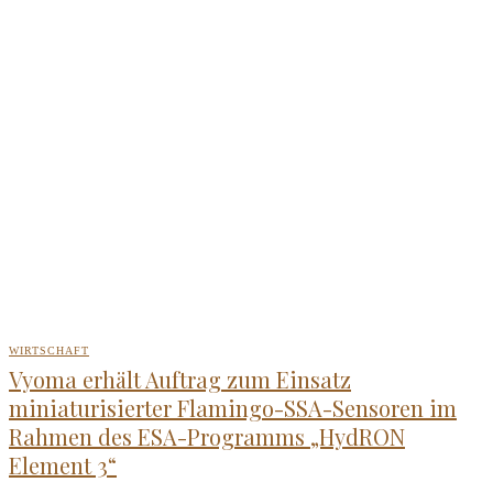
WIRTSCHAFT
Vyoma erhält Auftrag zum Einsatz
miniaturisierter Flamingo-SSA-Sensoren im
Rahmen des ESA-Programms „HydRON
Element 3“