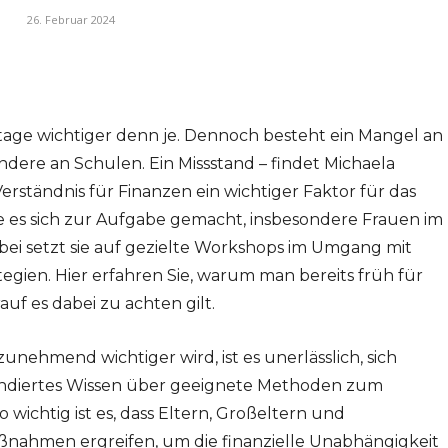
26. Februar 2024
tage wichtiger denn je. Dennoch besteht ein Mangel an
dere an Schulen. Ein Missstand – findet Michaela
Verständnis für Finanzen ein wichtiger Faktor für das
ie es sich zur Aufgabe gemacht, insbesondere Frauen im
bei setzt sie auf gezielte Workshops im Umgang mit
gien. Hier erfahren Sie, warum man bereits früh für
auf es dabei zu achten gilt.
 zunehmend wichtiger wird, ist es unerlässlich, sich
fundiertes Wissen über geeignete Methoden zum
ichtig ist es, dass Eltern, Großeltern und
ßnahmen ergreifen, um die finanzielle Unabhängigkeit