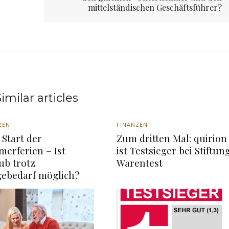
mittelständischen Geschäftsführer?
imilar articles
ZEN
FINANZEN
Start der
Zum dritten Mal: quirion
erferien – Ist
ist Testsieger bei Stiftun
ub trotz
Warentest
gebedarf möglich?