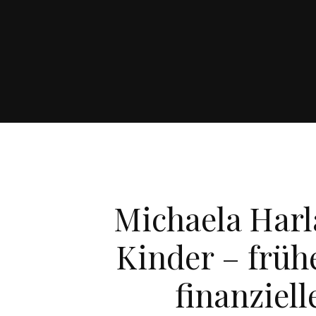
Michaela Harla
Kinder – früh
finanziel