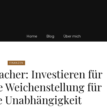
Friedrich
Home
Blog
Über mich
von
FINANZEN
cher: Investieren für
e Weichenstellung für
Weik
le Unabhängigkeit