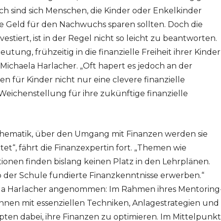
ch sind sich Menschen, die Kinder oder Enkelkinder
sie Geld für den Nachwuchs sparen sollten. Doch die
stiert, ist in der Regel nicht so leicht zu beantworten.
ng, frühzeitig in die finanzielle Freiheit ihrer Kinder
n Michaela Harlacher. „Oft hapert es jedoch an der
ren für Kinder nicht nur eine clevere finanzielle
Weichenstellung für ihre zukünftige finanzielle
thematik, über den Umgang mit Finanzen werden sie
tet“, fährt die Finanzexpertin fort. „Themen wie
tionen finden bislang keinen Platz in den Lehrplänen.
 der Schule fundierte Finanzkenntnisse erwerben.“
ela Harlacher angenommen: Im Rahmen ihres Mentoring
innen mit essenziellen Techniken, Anlagestrategien und
ten dabei, ihre Finanzen zu optimieren. Im Mittelpunkt