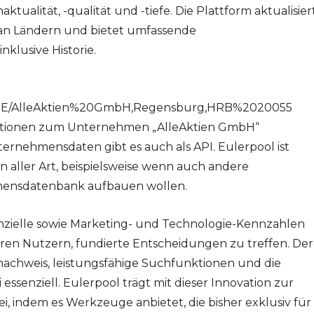
ualität, -qualität und -tiefe. Die Plattform aktualisier
l an Ländern und bietet umfassende
nklusive Historie.
n/DE/AlleAktien%20GmbH,Regensburg,HRB%2020055
mationen zum Unternehmen „AlleAktien GmbH“
ernehmensdaten gibt es auch als API. Eulerpool ist
n aller Art, beispielsweise wenn auch andere
ensdatenbank aufbauen wollen.
anzielle sowie Marketing- und Technologie-Kennzahlen
ihren Nutzern, fundierte Entscheidungen zu treffen. Der
achweis, leistungsfähige Suchfunktionen und die
i essenziell. Eulerpool trägt mit dieser Innovation zur
i, indem es Werkzeuge anbietet, die bisher exklusiv für