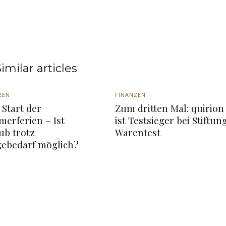
imilar articles
ZEN
FINANZEN
Start der
Zum dritten Mal: quirion
erferien – Ist
ist Testsieger bei Stiftun
ub trotz
Warentest
gebedarf möglich?