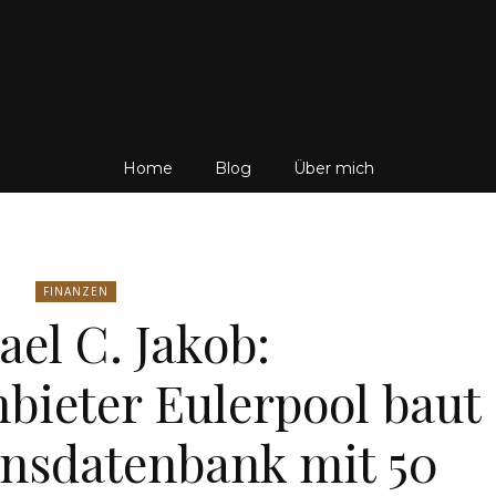
Friedrich
Home
Blog
Über mich
von
FINANZEN
el C. Jakob:
bieter Eulerpool baut
Weik
nsdatenbank mit 50