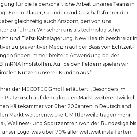
tigung für die leidenschaftliche Arbeit unseres Teams in
sagt Enrico Klauer, Gründer und Geschäftsführer der
 aber gleichzeitig auch Ansporn, den von uns
er zu führen. Wir sehen uns als technologischer
lth und Tiefst-Kältelagerung. New Health beschreibt i
ver zu präventiver Medizin auf der Basis von Echtzeit-
sungen finden immer breitere Anwendung bei der
.B. mRNA Impfstoffen. Auf beiden Feldern spielen wir
ximalen Nutzen unserer Kunden aus.“
führer der MECOTEC GmbH erläutert: „Besonders im
 Platzhirsch auf dem globalen Markt weiterentwickelt
benen Kältekammer vor über 20 Jahren in Deutschland
len Markt weiterentwickelt: Mittlerweile tragen mehr
a-, Wellness- und Sportzentren (von der Bundesliga bis
nser Logo, was über 70% aller weltweit installierten