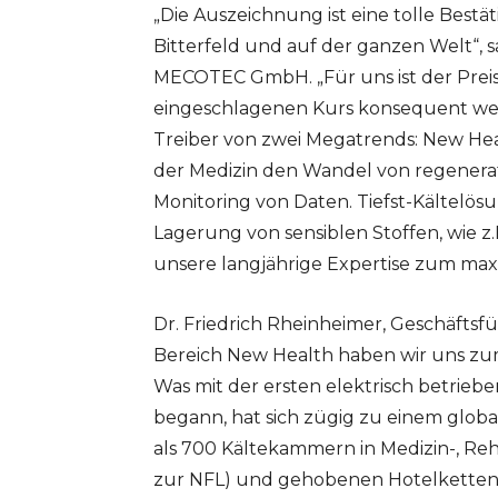
„Die Auszeichnung ist eine tolle Bestä
Bitterfeld und auf der ganzen Welt“, 
MECOTEC GmbH. „Für uns ist der Preis
eingeschlagenen Kurs konsequent weit
Treiber von zwei Megatrends: New Hea
der Medizin den Wandel von regenerati
Monitoring von Daten. Tiefst-Kältelö
Lagerung von sensiblen Stoffen, wie z
unsere langjährige Expertise zum ma
Dr. Friedrich Rheinheimer, Geschäfts
Bereich New Health haben wir uns zum
Was mit der ersten elektrisch betrie
begann, hat sich zügig zu einem globa
als 700 Kältekammern in Medizin-, Reh
zur NFL) und gehobenen Hotelketten u