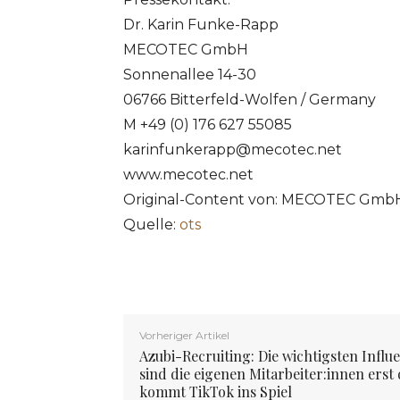
Dr. Karin Funke-Rapp
MECOTEC GmbH
Sonnenallee 14-30
06766 Bitterfeld-Wolfen / Germany
M +49 (0) 176 627 55085
karinfunkerapp@mecotec.net
www.mecotec.net
Original-Content von: MECOTEC GmbH,
Quelle:
ots
Vorheriger Artikel
Azubi-Recruiting: Die wichtigsten Influ
sind die eigenen Mitarbeiter:innen erst
kommt TikTok ins Spiel