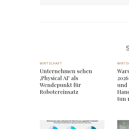
S
WIRTSCHAFT
WIRTS
Unternehmen sehen
War
‚Physical AI‘ als
2026
Wendepunkt für
und
Robotereinsatz
Hand
tun