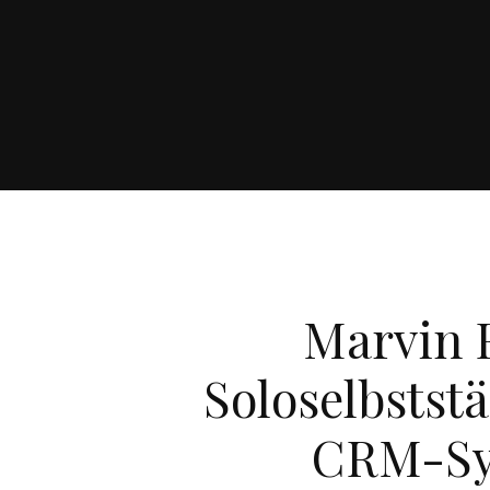
Marvin 
Soloselbstst
CRM-Sy