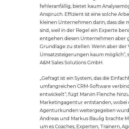
fehleranfällig, bietet kaum Analysemö
Anspruch. Effizient ist eine solche Arbe
kleinen Unternehmen darin, dass die 
sind, weil in der Regel ein Experte ben
entgehen diesen Unternehmen aber gu
Grundlage zu stellen. Wenn aber der Ve
Umsatzsteigerungen kaum möglich“, s
A&M Sales Solutions GmbH.
„Gefragt ist ein System, das die Einfach
umfangreichen CRM-Software verbind
entwickelt“, fügt Marvin Flenche hinzu.
Marketingagentur entstanden, wobei d
Agenturkunden weitergegeben wurde, 
Andreas und Markus Baulig brachte Ma
um es Coaches, Experten, Trainern, A