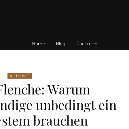
Friedrich
Home
Blog
Über mich
von
WIRTSCHAFT
Flenche: Warum
ändige unbedingt ein
Weik
stem brauchen