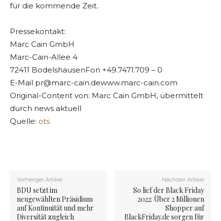
für die kommende Zeit.
Pressekontakt:
Marc Cain GmbH
Marc-Cain-Allee 4
72411 BodelshausenFon +49.7471.709 – 0
E-Mail
pr@marc-cain.dewww.marc-cain.com
Original-Content von: Marc Cain GmbH, übermittelt
durch news aktuell
Quelle:
ots
Vorheriger Artikel
Nächster Artikel
BDU setzt im
So lief der Black Friday
neugewählten Präsidium
2022: Über 2 Millionen
auf Kontinuität und mehr
Shopper auf
Diversität zugleich
BlackFriday.de sorgen für