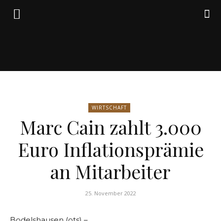
Friedrich
WIRTSCHAFT
von
Marc Cain zahlt 3.000
Euro Inflationsprämie
Weik
an Mitarbeiter
25. November 2022
Bodelshausen (ots) –