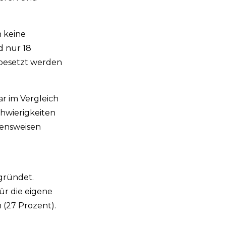
 keine
d nur 18
hbesetzt werden
r im Vergleich
chwierigkeiten
hensweisen
gründet.
ür die eigene
 (27 Prozent).