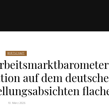
WIRTSCHAFT
beitsmarktbarometer
ation auf dem deutsch
ellungsabsichten flach
10. März 2026