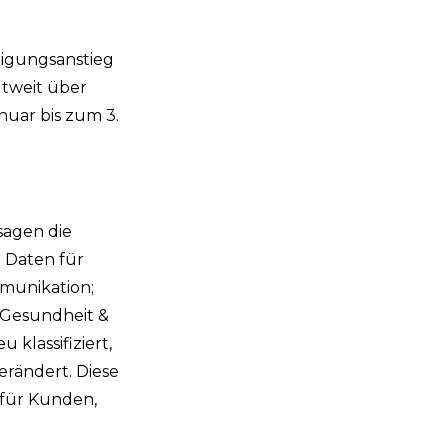
tigungsanstieg
ltweit über
nuar bis zum 3.
sagen die
e Daten für
munikation;
, Gesundheit &
klassifiziert,
erändert. Diese
 für Kunden,