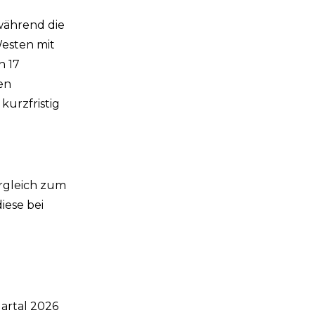
 während die
Westen mit
n 17
den
kurzfristig
ergleich zum
iese bei
uartal 2026