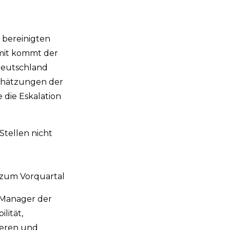
 bereinigten
amit kommt der
 Deutschland
schätzungen der
die Eskalation
tellen nicht
 zum Vorquartal
 Manager der
lität,
ieren und