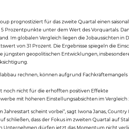
 prognostiziert für das zweite Quartal einen saisonal
 – 5 Prozentpunkte unter dem Wert des Vorquartals. D
and. Im globalen Vergleich liegen die Jobaussichten in
tswert von 31 Prozent. Die Ergebnisse spiegeln die Ein
jüngsten geopolitischen Entwicklungen, insbesondere 
ksichtigung.
alabbau rechnen, können aufgrund Fachkräftemangels S
t noch nicht für die erhofften positiven Effekte
werbe mit höheren Einstellungsabsichten im Vergleich
ahresstart scheint vorbei“, sagt Iwona Janas, Country
schließen, dass der Fokus im zweiten Quartal auf Stabi
och Unternehmen dürfen jetzt das Momentum nicht verl