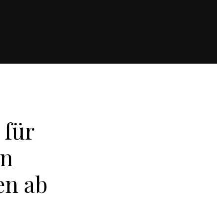
 für
en
en ab