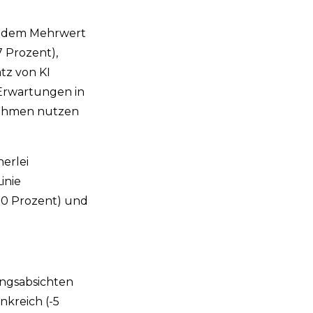
d dem Mehrwert
 Prozent),
tz von KI
 Erwartungen in
rnehmen nutzen
erlei
inie
(10 Prozent) und
ungsabsichten
nkreich (-5