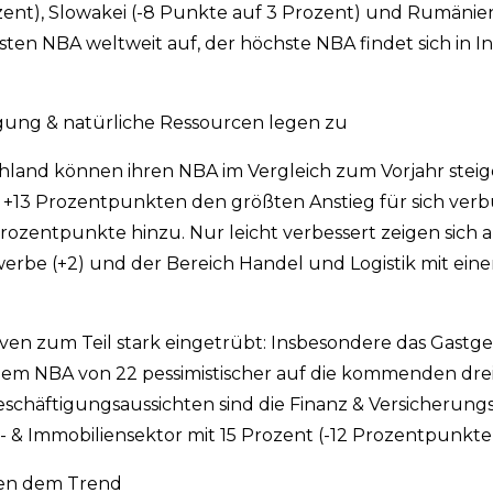
ozent), Slowakei (-8 Punkte auf 3 Prozent) und Rumänie
sten NBA weltweit auf, der höchste NBA findet sich in In
gung & natürliche Ressourcen legen zu
hland können ihren NBA im Vergleich zum Vorjahr steig
 +13 Prozentpunkten den größten Anstieg für sich verb
ozentpunkte hinzu. Nur leicht verbessert zeigen sich 
erbe (+2) und der Bereich Handel und Logistik mit ei
iven zum Teil stark eingetrübt: Insbesondere das Gastg
m NBA von 22 pessimistischer auf die kommenden dre
schäftigungsaussichten sind die Finanz & Versicherung
- & Immobiliensektor mit 15 Prozent (-12 Prozentpunkte)
zen dem Trend