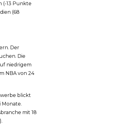
n (-13 Punkte
dien (68
ern. Der
uchen. Die
auf niedrigem
nem NBA von 24
ewerbe blickt
i Monate.
sbranche mit 18
.