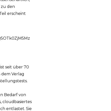
n zu den
eil erscheint
Q5OTk0ZjM5Mz
st seit über 70
s dem Verlag
tellungstests.
n Bedarf von
, cloudbasiertes
 entlastet. Sie