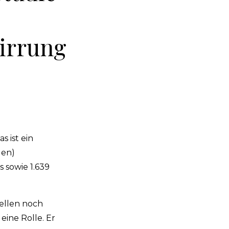
irrung
 ist ein
gen)
 sowie 1.639
ellen noch
ine Rolle. Er