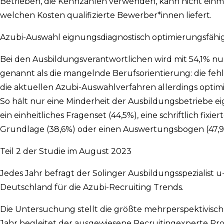
Betrieben, die Kennzahlen verwenden, kann nicht einma
welchen Kosten qualifizierte Bewerber*innen liefert.
Azubi-Auswahl eignungsdiagnostisch optimierungsfähi
Bei den Ausbildungsverantwortlichen wird mit 54,1% nu
genannt als die mangelnde Berufsorientierung: die fe
die aktuellen Azubi-Auswahlverfahren allerdings optimier
So hält nur eine Minderheit der Ausbildungsbetriebe e
ein einheitliches Fragenset (44,5%), eine schriftlich fixie
Grundlage (38,6%) oder einen Auswertungsbogen (47,9
Teil 2 der Studie im August 2023
Jedes Jahr befragt der Solinger Ausbildungsspezialist
Deutschland für die Azubi-Recruiting Trends.
Die Untersuchung stellt die größte mehrperspektivisch
Jahr begleitet der ausgewiesene Recruitingexperte Prof