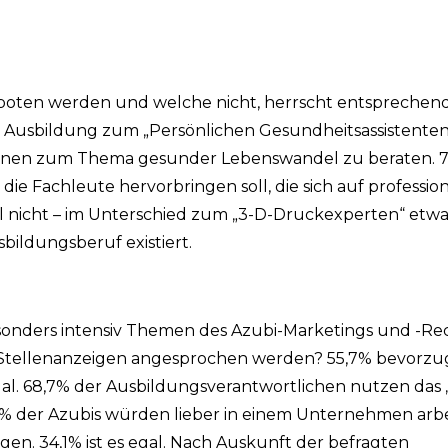
boten werden und welche nicht, herrscht entsprechend
le Ausbildung zum „Persönlichen Gesundheitsassistente
ersonen zum Thema gesunder Lebenswandel zu beraten. 
 die Fachleute hervorbringen soll, die sich auf professi
l nicht – im Unterschied zum „3-D-Druckexperten“ etwa
sbildungsberuf existiert.
sonders intensiv Themen des Azubi-Marketings und -Rec
Stellenanzeigen angesprochen werden? 55,7% bevorzug
 egal. 68,7% der Ausbildungsverantwortlichen nutzen das 
6% der Azubis würden lieber in einem Unternehmen arbe
en. 34,1% ist es egal. Nach Auskunft der befragten