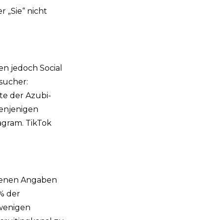
 „Sie“ nicht
en jedoch Social
vsucher:
fte der Azubi-
denjenigen
tagram. TikTok
igenen Angaben
% der
 wenigen