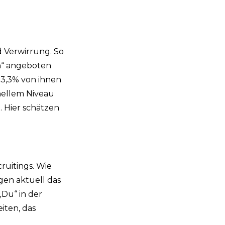
 Verwirrung. So
n“ angeboten
73,3% von ihnen
onellem Niveau
. Hier schätzen
ruitings. Wie
en aktuell das
„Du“ in der
iten, das