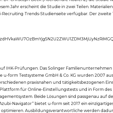
esem Jahr erscheint die Studie in zwei Teilen. Materialie
i-Recruiting Trends-Studienseite verfügbar. Der zweite T
ZS9zdHVkaWU7OzBmYjg5N2U2ZWU1ZDM3MjUyNzRiMG
 auf IHK-Prüfungen. Das Solinger Familienunternehmen i
Die u-form Testsysteme GmbH & Co. KG wurden 2007 au
erschiedenen praxisnahen und tätigkeitsbezogenen Eins
Plattform für Online-Einstellungstests und in Form des
agementsystem. Beide Lösungen sind passgenau auf de
bi-Navigator“ bietet u-form seit 2017 ein einzigartiges
ptimieren. Ausbildungsverantwortliche werden dadurch