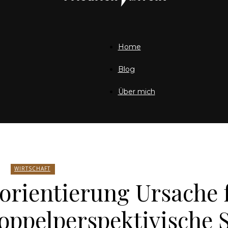
Home
Friedrich
Blog
Über mich
von
WIRTSCHAFT
orientierung Ursache 
Weik
oppelperspektivische 