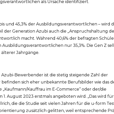
verantwortlichen als Ursache identifiziert.
bis und 45,3% der Ausbildungsverantwortlichen – wird
Teil der Generation Azubi auch die „Anspruchshaltung d
antwortlich macht. Während 40,6% der befragten Schül
n Ausbildungsverantwortlichen nur 35,3%. Die Gen Z selb
n älterer Jahrgänge.
 Azubi-Bewerbender ist die stetig steigende Zahl der
r befinden sich eher unbekannte Berufsbilder wie das d
ie „Kaufmann/Kauffrau im E-Commerce“ oder der/die
em 1. August 2023 erstmals angeboten wird. „Das wird f
ich, die die Studie seit vielen Jahren für die u-form Te
rientierung zusätzlich gelitten, weil entsprechende P