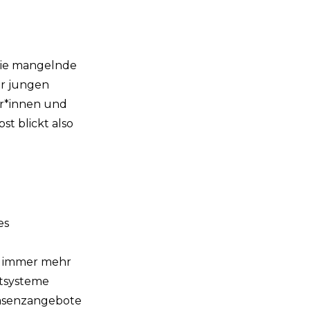
 die mangelnde
er jungen
er*innen und
st blickt also
es
ür immer mehr
stsysteme
räsenzangebote