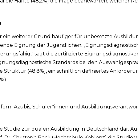
l die Hälfte (48,2%) die Frage beantworten, welcher Re
g
r ein weiterer Grund häufiger für unbesetzte Ausbildu
hlende Eignung der Jugendlichen. „Eignungsdiagnostisc
ungsfähig,“ sagt die zertifizierte Eignungsdiagnostikerin
ignungsdiagnostische Standards bei den Auswahlgespräc
rte Struktur (48,8%), ein schriftlich definiertes Anforderun
%).
 u-form Azubis, Schüler*innen und Ausbildungsverantwor
e Studie zur dualen Ausbildung in Deutschland dar. Au
. Dr. Christoph Beck (Hochschule Koblenz) die Studie wi