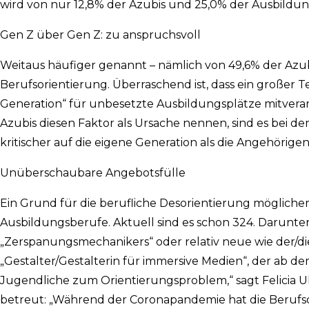
wird von nur 12,8% der Azubis und 25,0% der Ausbildungs
Gen Z über Gen Z: zu anspruchsvoll
Weitaus häufiger genannt – nämlich von 49,6% der Azu
Berufsorientierung. Überraschend ist, dass ein großer 
Generation“ für unbesetzte Ausbildungsplätze mitver
Azubis diesen Faktor als Ursache nennen, sind es bei de
kritischer auf die eigene Generation als die Angehörige
Unüberschaubare Angebotsfülle
Ein Grund für die berufliche Desorientierung möglicher
Ausbildungsberufe. Aktuell sind es schon 324. Darunte
„Zerspanungsmechanikers“ oder relativ neue wie der/d
„Gestalter/Gestalterin für immersive Medien“, der ab d
Jugendliche zum Orientierungsproblem,“ sagt Felicia Ullr
betreut: „Während der Coronapandemie hat die Berufso