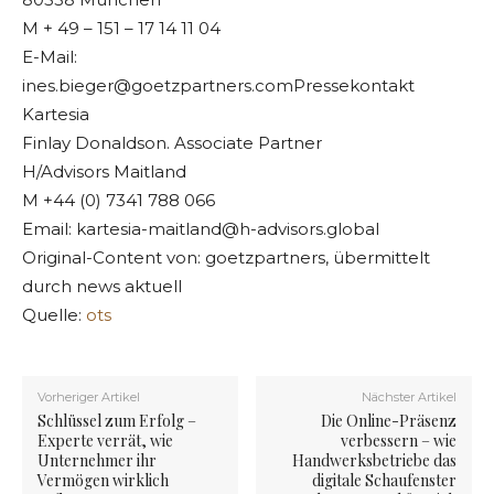
M + 49 – 151 – 17 14 11 04
E-Mail:
ines.bieger@goetzpartners.comPressekontakt
Kartesia
Finlay Donaldson. Associate Partner
H/Advisors Maitland
M +44 (0) 7341 788 066
Email:
kartesia-maitland@h-advisors.global
Original-Content von: goetzpartners, übermittelt
durch news aktuell
Quelle:
ots
Vorheriger Artikel
Nächster Artikel
Schlüssel zum Erfolg –
Die Online-Präsenz
Experte verrät, wie
verbessern – wie
Unternehmer ihr
Handwerksbetriebe das
Vermögen wirklich
digitale Schaufenster