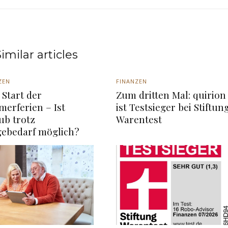
imilar articles
ZEN
FINANZEN
Start der
Zum dritten Mal: quirion
erferien – Ist
ist Testsieger bei Stiftun
ub trotz
Warentest
gebedarf möglich?