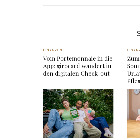
S
FINANZEN
FINAN
Vom Portemonnaie in die
Zum 
App: girocard wandert in
Somm
den digitalen Check-out
Urla
Pfle