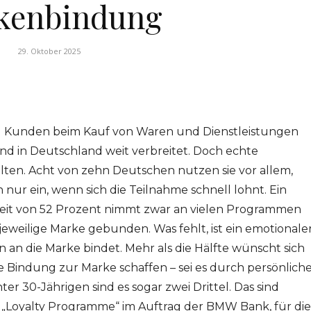
kenbindung
29. Oktober 2025
 Kunden beim Kauf von Waren und Dienstleistungen
ind in Deutschland weit verbreitet. Doch echte
ten. Acht von zehn Deutschen nutzen sie vor allem,
 nur ein, wenn sich die Teilnahme schnell lohnt. Ein
heit von 52 Prozent nimmt zwar an vielen Programmen
 jeweilige Marke gebunden. Was fehlt, ist ein emotionale
n die Marke bindet. Mehr als die Hälfte wünscht sich
 Bindung zur Marke schaffen – sei es durch persönlich
er 30-Jährigen sind es sogar zwei Drittel. Das sind
e „Loyalty Programme“ im Auftrag der BMW Bank, für die