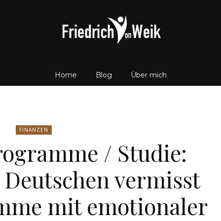
Home
Blog
Über mich
Friedrich
FINANZEN
rogramme / Studie:
von
 Deutschen vermisst
mme mit emotionaler
Weik