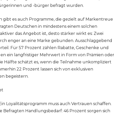
bürgerinnen und -bürger befragt wurden.
 gibt es auch Programme, die gezielt auf Markentreue
efragten Deutschen in mindestens einem solchen
ktiver das Angebot ist, desto stärker wirkt es: Zwei
adurch enger an eine Marke gebunden. Ausschlaggebend
Vorteil. Für 57 Prozent zählen Rabatte, Geschenke und
en ein langfristiger Mehrwert in Form von Prämien ode
ie Hälfte schätzt es, wenn die Teilnahme unkompliziert
merhin 22 Prozent lassen sich von exklusiven
en begeistern.
et
. Ein Loyalitätsprogramm muss auch Vertrauen schaffen.
e Befragten Handlungsbedarf: 46 Prozent sorgen sich