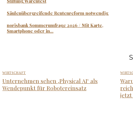
Stiftung Warentest
Säulenübergreifende Rentenreform notwendig
norisbank Sommerumfrage 2026 / Mit Karte,
Smartphone oder in...
S
WIRTSCHAFT
WIRTS
Unternehmen sehen ‚Physical AI‘ als
Waru
Wendepunkt für Robotereinsatz
reic
jetz