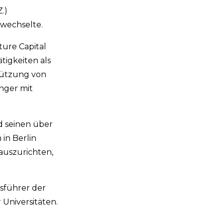
.)
 wechselte.
ture Capital
tigkeiten als
stützung von
enger mit
d seinen über
in Berlin
 auszurichten,
tsführer der
Universitäten.