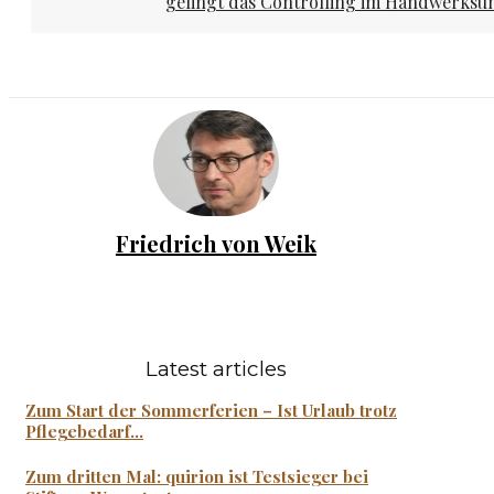
gelingt das Controlling im Handwerks
Friedrich von Weik
Latest articles
Zum Start der Sommerferien – Ist Urlaub trotz
Pflegebedarf...
Zum dritten Mal: quirion ist Testsieger bei