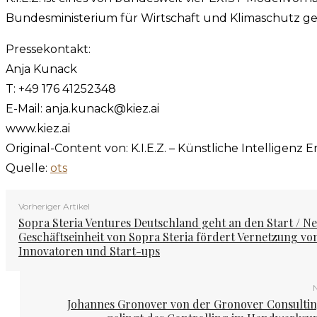
Bundesministerium für Wirtschaft und Klimaschutz gef
Pressekontakt:
Anja Kunack
T: +49 176 41252348
E-Mail:
anja.kunack@kiez.ai
www.kiez.ai
Original-Content von: K.I.E.Z. – Künstliche Intelligen
Quelle:
ots
Vorheriger Artikel
Sopra Steria Ventures Deutschland geht an den Start / N
Geschäftseinheit von Sopra Steria fördert Vernetzung vo
Innovatoren und Start-ups
N
Johannes Gronover von der Gronover Consulti