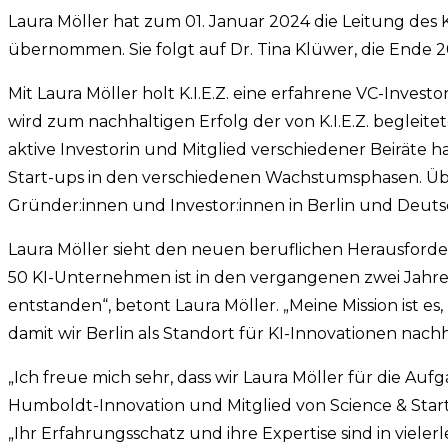
Laura Möller hat zum 01. Januar 2024 die Leitung des K
übernommen. Sie folgt auf Dr. Tina Klüwer, die Ende
Mit Laura Möller holt K.I.E.Z. eine erfahrene VC-Invest
wird zum nachhaltigen Erfolg der von K.I.E.Z. begleit
aktive Investorin und Mitglied verschiedener Beiräte ha
Start-ups in den verschiedenen Wachstumsphasen. Über i
Gründer:innen und Investor:innen in Berlin und Deut
Laura Möller sieht den neuen beruflichen Herausforde
50 KI-Unternehmen ist in den vergangenen zwei Jahren
entstanden“, betont Laura Möller. „Meine Mission ist es,
damit wir Berlin als Standort für KI-Innovationen nachha
„Ich freue mich sehr, dass wir Laura Möller für die A
Humboldt-Innovation und Mitglied von Science & Star
„Ihr Erfahrungsschatz und ihre Expertise sind in vielerle