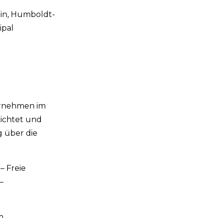
lin, Humboldt-
ipal
ternehmen im
richtet und
g über die
– Freie
–
m