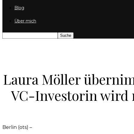
Blog
Über mich
Laura Möller übernimm
VC-Investorin wird n
Berlin (ots) –