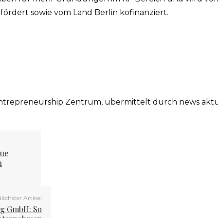
ördert sowie vom Land Berlin kofinanziert.
z Entrepreneurship Zentrum, übermittelt durch news aktu
eue
n
ächster Artikel
ng GmbH: So