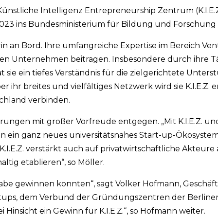
ünstliche Intelligenz Entrepreneurship Zentrum (K.I.E.Z
 2023 ins Bundesministerium für Bildung und Forschung
orin an Bord. Ihre umfangreiche Expertise im Bereich Ven
eten Unternehmen beitragen. Insbesondere durch ihre Tä
t sie ein tiefes Verständnis für die zielgerichtete Unter
hr breites und vielfältiges Netzwerk wird sie K.I.E.Z. 
schland verbinden.
rungen mit großer Vorfreude entgegen. „Mit K.I.E.Z. un
 ein ganz neues universitätsnahes Start-up-Ökosystem 
 K.I.E.Z. verstärkt auch auf privatwirtschaftliche Akteure
ltig etablieren“, so Möller.
ufgabe gewinnen konnten“, sagt Volker Hofmann, Geschäf
tups, dem Verbund der Gründungszentren der Berliner 
i Hinsicht ein Gewinn für K.I.E.Z.“, so Hofmann weiter.