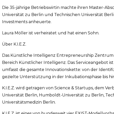
Die 35-jährige Betriebswirtin machte ihren Master-Absc
Universität zu Berlin und Technischen Universität Berli
Investments anheuerte.
Laura Möller ist verheiratet und hat einen Sohn.
Über K.I.E.Z.
Das Künstliche Intelligenz Entrepreneurship Zentrum
Bereich Künstlicher Intelligenz. Das Serviceangebot is
umfasst die gesamte Innovationskette: von der Identi
gezielte Unterstützung in der Inkubationsphase bis h
K.I.E.Z. wird getragen von Science & Startups, dem Ve
Universität Berlin, Humboldt-Universität zu Berlin, Tech
Universitätsmedizin Berlin.
K.I.E.Z. ist eines von bundesweit vier EXIST-Modellv