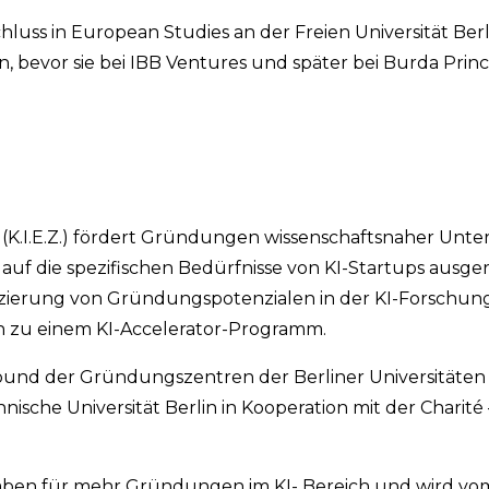
hluss in European Studies an der Freien Universität Ber
n, bevor sie bei IBB Ventures und später bei Burda Princ
 (K.I.E.Z.) fördert Gründungen wissenschaftsnaher Un
t auf die spezifischen Bedürfnisse von KI-Startups ausge
fizierung von Gründungspotenzialen in der KI-Forschun
in zu einem KI-Accelerator-Programm.
rbund der Gründungszentren der Berliner Universitäten 
nische Universität Berlin in Kooperation mit der Charité 
orhaben für mehr Gründungen im KI- Bereich und wird vo