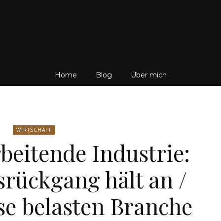
Friedrich
Home
Blog
Über mich
von
WIRTSCHAFT
beitende Industrie:
rückgang hält an /
Weik
se belasten Branche