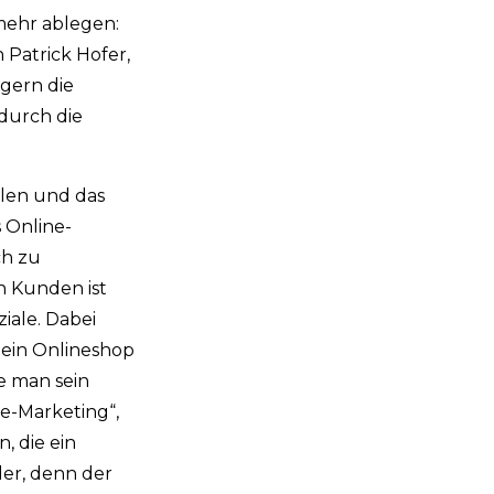
mehr ablegen:
 Patrick Hofer,
igern die
durch die
ilen und das
 Online-
ch zu
n Kunden ist
ziale. Dabei
 ein Onlineshop
e man sein
ne-Marketing“,
, die ein
der, denn der