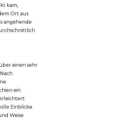
akt kam,
jedem Ort aus
 Als angehende
rchschnittlich
 über einen sehr
 Nach
ine
chien ein
rleichtert:
olle Einblicke
 und Weise