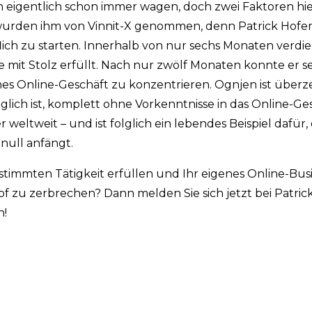
 eigentlich schon immer wagen, doch zwei Faktoren hie
n wurden ihm von Vinnit-X genommen, denn Patrick Hofe
ich zu starten. Innerhalb von nur sechs Monaten verdie
te mit Stolz erfüllt. Nach nur zwölf Monaten konnte er 
ches Online-Geschäft zu konzentrieren. Ognjen ist über
öglich ist, komplett ohne Vorkenntnisse in das Online-Ge
r weltweit – und ist folglich ein lebendes Beispiel dafür,
null anfängt.
timmten Tätigkeit erfüllen und Ihr eigenes Online-Bus
pf zu zerbrechen? Dann melden Sie sich jetzt bei Patric
n!