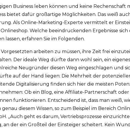
gigen Business leben können und keine Rechenschaft 
ess bietet dafür großartige Möglichkeiten. Das weiß auch
ung. Als Online-Marketing-Experte vermittelt er Einste
 Onlineshop. Welche beeindruckenden Ergebnisse sich 
n lassen, erfahren Sie im Folgenden.
Vorgesetzten arbeiten zu müssen, ihre Zeit frei einzute
ten. Der ideale Weg dürfte dann wohl sein, ein eigenes
ahlreiche Neugründer diesen Weg eingeschlagen und si
fte auf der Hand liegen: Die Mehrheit der potenzielle
itende Digitalisierung finden sich hier die meisten Poten
nnehmen: Ob ein Blog, eine Affiliate-Partnerschaft oder
nnen funktionieren. Entscheidend ist, dass man weiß, wi
an genau diesem Wissen, so zum Beispiel im Bereich Onli
bH. „Auch geht es darum, Vertriebsprozesse einzurichten
 an der ein Großteil der Einsteiger scheitert. Kein Wun