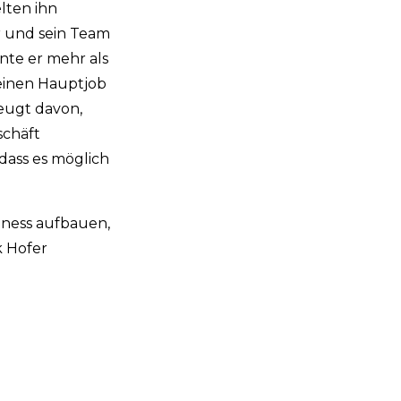
lten ihn
r und sein Team
nte er mehr als
seinen Hauptjob
zeugt davon,
schäft
 dass es möglich
iness aufbauen,
k Hofer