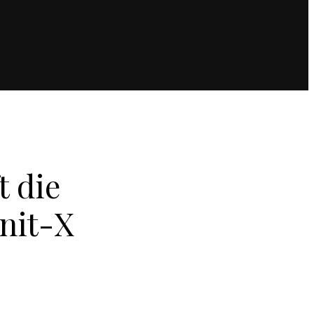
t die
nit-X