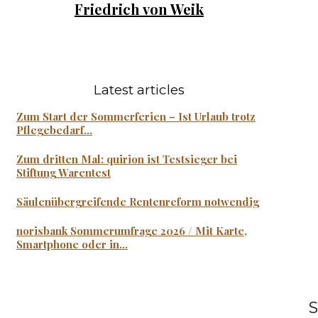
Friedrich von Weik
Latest articles
Zum Start der Sommerferien – Ist Urlaub trotz
Pflegebedarf...
Zum dritten Mal: quirion ist Testsieger bei
Stiftung Warentest
Säulenübergreifende Rentenreform notwendig
norisbank Sommerumfrage 2026 / Mit Karte,
Smartphone oder in...
S