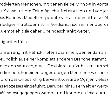
otivierten Menschen, mit denen sie bei Vinnit-X in Kont
t: Sie wollte ihre Zeit möglichst frei einteilen und von 
 Das Business-Modell entpuppte sich als optimal für sie:
ledigen – trotzdem ist ihr Verdienst noch immer überdu
X empfiehlt sie daher uneingeschränkt weiter.
igkeit erfüllte
hs Jahren eng mit Patrick Hofer zusammen, den er damals
prünglich aus einer komplett anderen Branche stammt.
edoch den Wunsch, etwas Flexibleres aufzubauen, um se
u können. Für einen ungeduldigen Menschen wie ihn s
Durch das Onboarding bei Vinnit-X wurde Ognjen vieles e
es Prozesses eingeführt. Darüber hinaus erhielt er wertv
äft selbst gegangen waren – und konnte auf diese Art