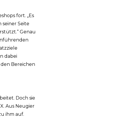
shops fort. „Es
 seiner Seite
erstützt.“ Genau
chenführenden
atzziele
n dabei
n den Bereichen
beitet. Doch sie
-X. Aus Neugier
zu ihm auf.