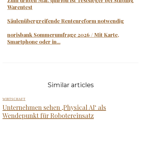
Zum dritten Mal: quirion ist Testsieger bei Stiftung
Warentest
Säulenübergreifende Rentenreform notwendig
norisbank Sommerumfrage 2026 / Mit Karte,
Smartphone oder in...
Similar articles
WIRTSCHAFT
Unternehmen sehen ‚Physical AI‘ als
Wendepunkt für Robotereinsatz