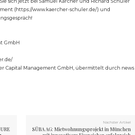
ie sich jetzt bei Samuel Kärcher und Richard Schuler
ment (https://www.kaercher-schuler.de/) und
ungsgespräch!
ent GmbH
r.de/
uler Capital Management GmbH, übermittelt durch news
Nächster Artikel
 PURE
SÜBA AG: Mietwohnungsprojekt in München