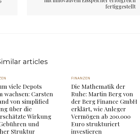
5
mit innovativem Eisspeicher erfolgreich
fertiggestellt
imilar articles
ZEN
FINANZEN
m viele Depots
Die Mathematik der
 wachsen: Carsten
Ruhe: Martin Berg von
nd von simplified
der Berg Finance GmbH
ing über die
erklärt, wie Anleger
rschätzte Wirkung
Vermögen ab 200.000
 Gebühren und
Euro strukturiert
cher Struktur
investieren