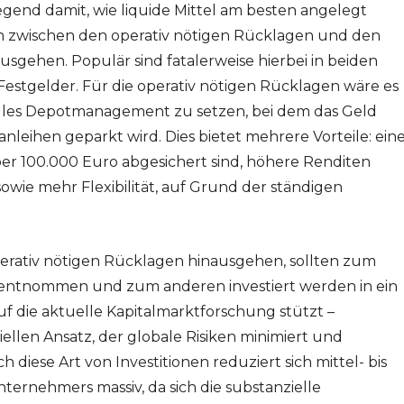
egend damit, wie liquide Mittel am besten angelegt
en zwischen den operativ nötigen Rücklagen und den
usgehen. Populär sind fatalerweise hierbei in beiden
estgelder. Für die operativ nötigen Rücklagen wäre es
nelles Depotmanagement zu setzen, bei dem das Geld
leihen geparkt wird. Dies bietet mehrere Vorteile: ein
ber 100.000 Euro abgesichert sind, höhere Renditen
wie mehr Flexibilität, auf Grund der ständigen
operativ nötigen Rücklagen hinausgehen, sollten zum
t entnommen und zum anderen investiert werden in ein
 auf die aktuelle Kapitalmarktforschung stützt –
iellen Ansatz, der globale Risiken minimiert und
ch diese Art von Investitionen reduziert sich mittel- bis
Unternehmers massiv, da sich die substanzielle