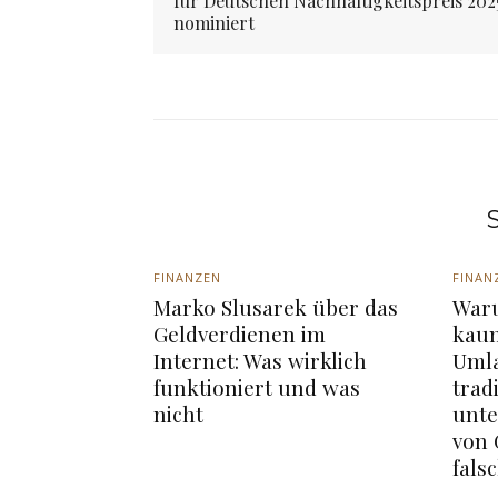
für Deutschen Nachhaltigkeitspreis 202
nominiert
S
FINANZEN
FINAN
Marko Slusarek über das
Waru
Geldverdienen im
kaum
Internet: Was wirklich
Umla
funktioniert und was
trad
nicht
unte
von
fals