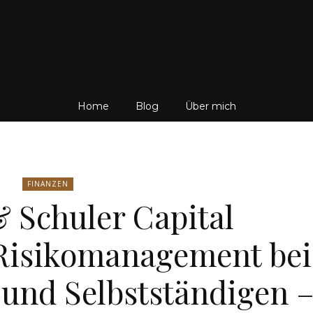
Friedrich
Home
Blog
Über mich
von
FINANZEN
 Schuler Capital
Risikomanagement bei
Weik
und Selbstständigen 