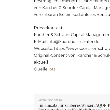
bestmöglich absichern? Dann melden S
von Kärcher & Schuler Capital Manage
vereinbaren Sie ein kostenloses Berat
Pressekontakt:
Kärcher & Schuler Capital Managem
E-Mail:
info@kaercher-schuler.de
Webseite: https://www.kaercher-schule
Original-Content von: Kärcher & Sch
aktuell
Quelle:
ots
Vorheriger Artikel
Im Einsatz für sauberes Wasser: AQON