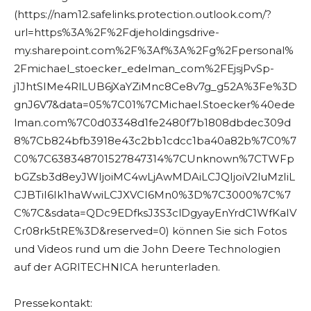
(https://nam12.safelinks.protection.outlook.com/?
url=https%3A%2F%2Fdjeholdingsdrive-
my.sharepoint.com%2F%3Af%3A%2Fg%2Fpersonal%
2Fmichael_stoecker_edelman_com%2FEjsjPvSp-
j1JhtSIMe4RlLUB6jXaYZiMnc8Ce8v7g_g52A%3Fe%3D
gnJ6V7&data=05%7C01%7CMichael.Stoecker%40ede
lman.com%7C0d03348d1fe2480f7b1808dbdec309d
8%7Cb824bfb3918e43c2bb1cdcc1ba40a82b%7C0%7
C0%7C638348701527847314%7CUnknown%7CTWFp
bGZsb3d8eyJWIjoiMC4wLjAwMDAiLCJQIjoiV2luMzIiL
CJBTiI6Ik1haWwiLCJXVCI6Mn0%3D%7C3000%7C%7
C%7C&sdata=QDc9EDfksJ3S3clDgyayEnYrdC1WfKaIV
Cr08rk5tRE%3D&reserved=0) können Sie sich Fotos
und Videos rund um die John Deere Technologien
auf der AGRITECHNICA herunterladen.
Pressekontakt: