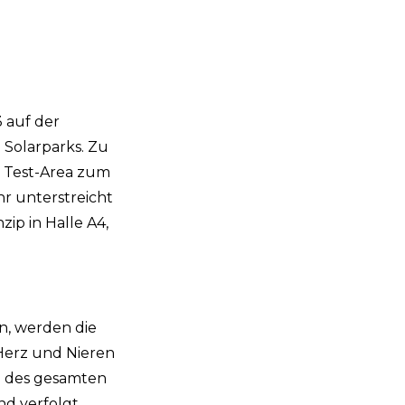
3 auf der
 Solarparks. Zu
r Test-Area zum
hr unterstreicht
ip in Halle A4,
n, werden die
Herz und Nieren
ng des gesamten
nd verfolgt