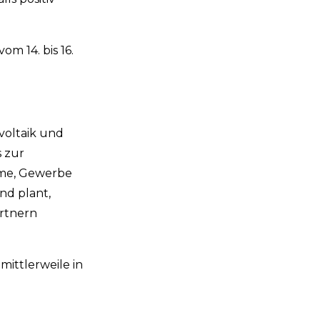
m 14. bis 16.
voltaik und
 zur
ime, Gewerbe
nd plant,
artnern
ittlerweile in