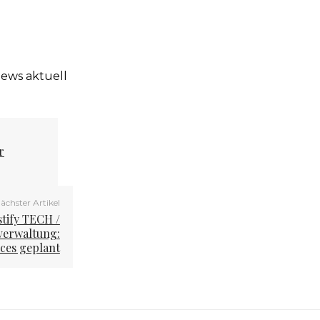
news aktuell
r
ächster Artikel
stify TECH /
sverwaltung:
ices geplant