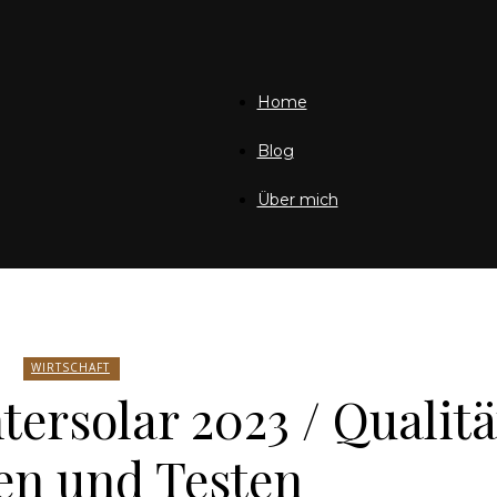
Friedrich
Home
Blog
Über mich
von
Weik
WIRTSCHAFT
tersolar 2023 / Qualit
en und Testen