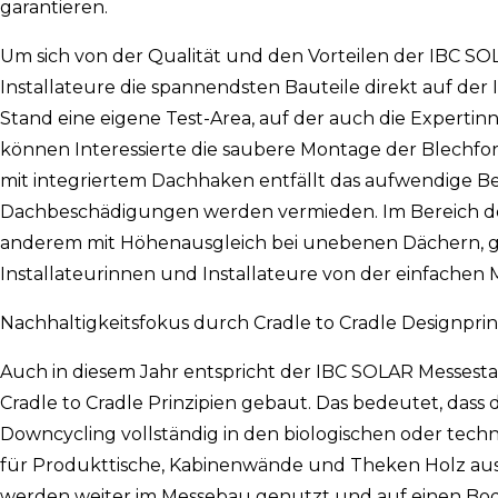
garantieren.
Um sich von der Qualität und den Vorteilen der IBC 
Installateure die spannendsten Bauteile direkt auf der
Stand eine eigene Test-Area, auf der auch die Expert
können Interessierte die saubere Montage der Blechf
mit integriertem Dachhaken entfällt das aufwendige B
Dachbeschädigungen werden vermieden. Im Bereich de
anderem mit Höhenausgleich bei unebenen Dächern, ge
Installateurinnen und Installateure von der einfache
Nachhaltigkeitsfokus durch Cradle to Cradle Designprin
Auch in diesem Jahr entspricht der IBC SOLAR Messes
Cradle to Cradle Prinzipien gebaut. Das bedeutet, das
Downcycling vollständig in den biologischen oder tech
für Produkttische, Kabinenwände und Theken Holz aus 
werden weiter im Messebau genutzt und auf einen Boden 