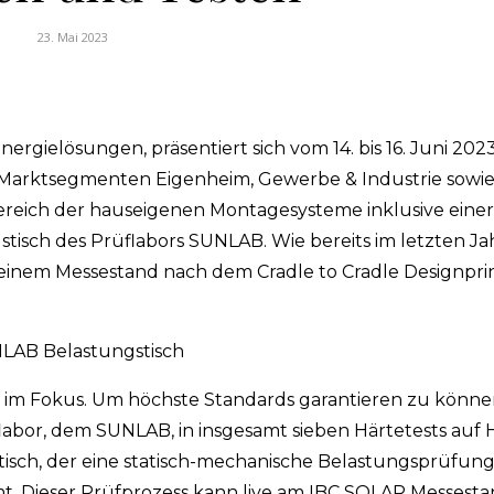
23. Mai 2023
ergielösungen, präsentiert sich vom 14. bis 16. Juni 202
i Marktsegmenten Eigenheim, Gewerbe & Industrie sowie
ereich der hauseigenen Montagesysteme inklusive eine
tisch des Prüflabors SUNLAB. Wie bereits im letzten Ja
inem Messestand nach dem Cradle to Cradle Designprinz
LAB Belastungstisch
 im Fokus. Um höchste Standards garantieren zu könne
or, dem SUNLAB, in insgesamt sieben Härtetests auf 
gstisch, der eine statisch-mechanische Belastungsprüfu
t. Dieser Prüfprozess kann live am IBC SOLAR Messesta