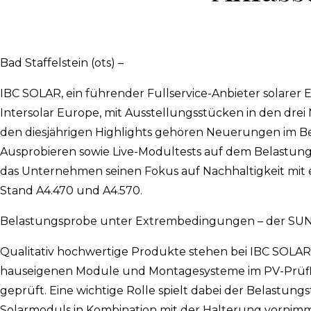
Bad Staffelstein (ots) –
IBC SOLAR, ein führender Fullservice-Anbieter solarer En
Intersolar Europe, mit Ausstellungsstücken in den dre
den diesjährigen Highlights gehören Neuerungen im B
Ausprobieren sowie Live-Modultests auf dem Belastungs
das Unternehmen seinen Fokus auf Nachhaltigkeit mit e
Stand A4.470 und A4.570.
Belastungsprobe unter Extrembedingungen – der SUN
Qualitativ hochwertige Produkte stehen bei IBC SOLAR
hauseigenen Module und Montagesysteme im PV-Prüflab
geprüft. Eine wichtige Rolle spielt dabei der Belastun
Solarmoduls in Kombination mit der Halterung vornimm