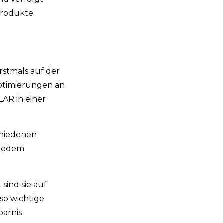
 Produkte
stmals auf der
ptimierungen an
AR in einer
chiedenen
 jedem
ind sie auf
 so wichtige
parnis