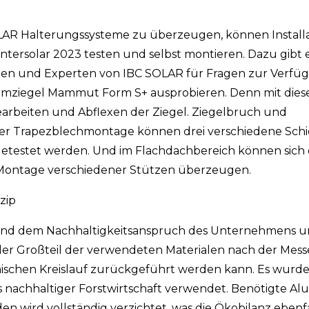
SOLAR Halterungssysteme zu überzeugen, können Instal
 Intersolar 2023 testen und selbst montieren. Dazu gibt
innen und Experten von IBC SOLAR für Fragen zur Verfü
ormziegel Mammut Form S+ ausprobieren. Denn mit dies
earbeiten und Abflexen der Ziegel. Ziegelbruch und
r Trapezblechmontage können drei verschiedene Schi
testet werden. Und im Flachdachbereich können sich 
n Montage verschiedener Stützen überzeugen.
zip
tand dem Nachhaltigkeitsanspruch des Unternehmens u
s der Großteil der verwendeten Materialen nach der Mes
nischen Kreislauf zurückgeführt werden kann. Es wurde
nachhaltiger Forstwirtschaft verwendet. Benötigte Al
wird vollständig verzichtet, was die Ökobilanz ebenfal