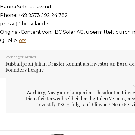
Hanna Schneidawind
Phone: +49 9573 / 92 24 782
presse@ibc-solar.de
Original-Content von: IBC Solar AG, übermittelt durch 
Quelle:
ots
Vorheriger Artikel
Fußballprofi Julian Draxler kommt als Investor an Bord de
Founders League
N
Warburg Navigator kooperiert ab sofort mit inve
Dienstleisterwechsel bei der digitalen Vermögen
investify TECH folgt auf Elinvar / Neue Serv