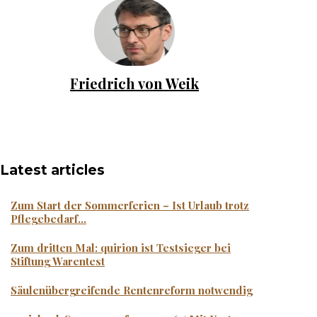
Friedrich von Weik
Latest articles
Zum Start der Sommerferien – Ist Urlaub trotz
Pflegebedarf...
Zum dritten Mal: quirion ist Testsieger bei
Stiftung Warentest
Säulenübergreifende Rentenreform notwendig