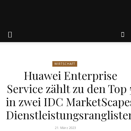
Friedrich
von
WIRTSCHAFT
Huawei Enterprise
Weik
Service zählt zu den Top 
in zwei IDC MarketScape
Dienstleistungsrangliste
21. März 2023