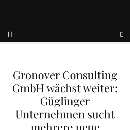
Friedrich
von
WIRTSCHAFT
Gronover Consulting
Weik
GmbH wächst weiter:
Güglinger
Unternehmen sucht
mehrere neue