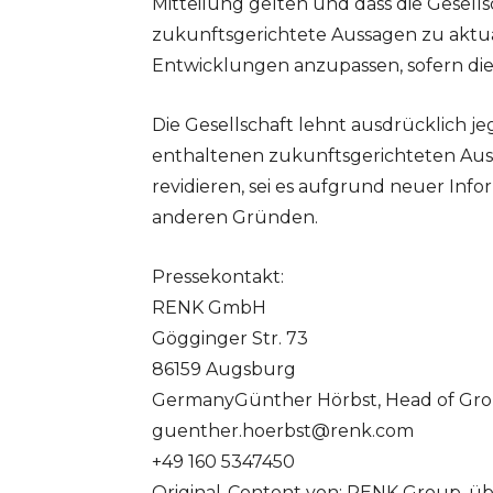
Mitteilung gelten und dass die Gesell
zukunftsgerichtete Aussagen zu aktual
Entwicklungen anzupassen, sofern dies 
Die Gesellschaft lehnt ausdrücklich jeg
enthaltenen zukunftsgerichteten Auss
revidieren, sei es aufgrund neuer Inf
anderen Gründen.
Pressekontakt:
RENK GmbH
Gögginger Str. 73
86159 Augsburg
GermanyGünther Hörbst, Head of Gr
guenther.hoerbst@renk.com
+49 160 5347450
Original-Content von: RENK Group, üb