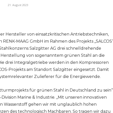
21. August 2023
r Hersteller von einsatzkritischen Antriebstechniken,
igen RENK-MAAG GmbH im Rahmen des Projekts „SALCOS
Stahlkonzerns Salzgitter AG drei schnelldrehende
r Herstellung von sogenanntem grünen Stahl an die
e drei Integralgetriebe werden in den Kompressoren
OS-Projekts am Standort Salzgitter eingesetzt. Damit
systemrelevanter Zulieferer für die Energiewende.
htturmprojekts für grünen Stahl in Deutschland zu sein“
ivision Marine & Industrie. „Mit unseren innovativen
n Wasserstoff gehen wir mit unglaublich hohen
nzen des technologisch Machbaren. So tragen wir dazu