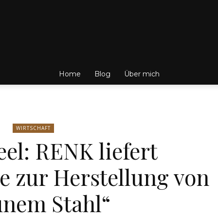
Friedrich
Home
Blog
Über mich
von
WIRTSCHAFT
eel: RENK liefert
e zur Herstellung von
Weik
ünem Stahl“