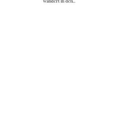
wandert in den...
.
n