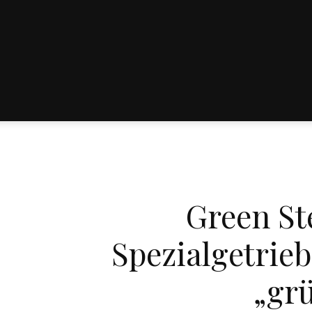
Green St
Spezialgetrieb
„gr