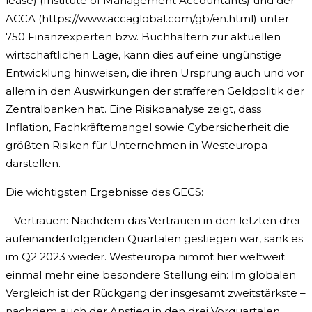
lease) (Institute of Management Accountants) und der
ACCA (https://www.accaglobal.com/gb/en.html) unter
750 Finanzexperten bzw. Buchhaltern zur aktuellen
wirtschaftlichen Lage, kann dies auf eine ungünstige
Entwicklung hinweisen, die ihren Ursprung auch und vor
allem in den Auswirkungen der strafferen Geldpolitik der
Zentralbanken hat. Eine Risikoanalyse zeigt, dass
Inflation, Fachkräftemangel sowie Cybersicherheit die
größten Risiken für Unternehmen in Westeuropa
darstellen.
Die wichtigsten Ergebnisse des GECS:
– Vertrauen: Nachdem das Vertrauen in den letzten drei
aufeinanderfolgenden Quartalen gestiegen war, sank es
im Q2 2023 wieder. Westeuropa nimmt hier weltweit
einmal mehr eine besondere Stellung ein: Im globalen
Vergleich ist der Rückgang der insgesamt zweitstärkste –
nachdem auch der Anstieg in den drei Vorquartalen