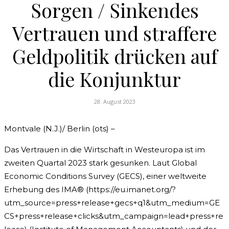
Sorgen / Sinkendes
Vertrauen und straffere
Geldpolitik drücken auf
die Konjunktur
28. August 2023
Montvale (N.J.)/ Berlin (ots) –
Das Vertrauen in die Wirtschaft in Westeuropa ist im
zweiten Quartal 2023 stark gesunken. Laut Global
Economic Conditions Survey (GECS), einer weltweite
Erhebung des IMA® (https://eu.imanet.org/?
utm_source=press+release+gecs+q1&utm_medium=GE
CS+press+release+clicks&utm_campaign=lead+press+re