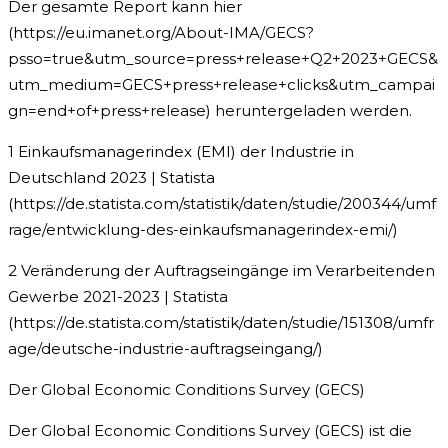
Der gesamte Report kann hier
(https://eu.imanet.org/About-IMA/GECS?
psso=true&utm_source=press+release+Q2+2023+GECS&
utm_medium=GECS+press+release+clicks&utm_campai
gn=end+of+press+release) heruntergeladen werden.
1 Einkaufsmanagerindex (EMI) der Industrie in
Deutschland 2023 | Statista
(https://de.statista.com/statistik/daten/studie/200344/umf
rage/entwicklung-des-einkaufsmanagerindex-emi/)
2 Veränderung der Auftragseingänge im Verarbeitenden
Gewerbe 2021-2023 | Statista
(https://de.statista.com/statistik/daten/studie/151308/umfr
age/deutsche-industrie-auftragseingang/)
Der Global Economic Conditions Survey (GECS)
Der Global Economic Conditions Survey (GECS) ist die