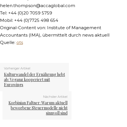
helen.thompson@accaglobal.com
Tel: +44 (0)20 7059 5759
Mobil: +44 (0)7725 498 654
Original-Content von: Institute of Management
Accountants (IMA), übermittelt durch news aktuell
Quelle:
ots
Vorheriger Artikel
Kulturwandel der Ernährung hebt
ab: Veganz kooperiert mit
Eurowings
Nächster Artikel
Korbinian Faltner: Warum aktuell
beworbene Steuermodelle nicht
sinnvoll sind