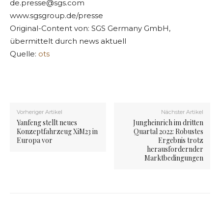
de.presse@sgs.com
www.sgsgroup.de/presse
Original-Content von: SGS Germany GmbH,
übermittelt durch news aktuell
Quelle:
ots
Vorheriger Artikel
Nächster Artikel
Yanfeng stellt neues
Jungheinrich im dritten
Konzeptfahrzeug XiM23 in
Quartal 2022: Robustes
Europa vor
Ergebnis trotz
herausfordernder
Marktbedingungen