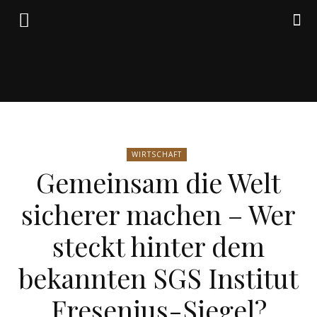
Friedrich
WIRTSCHAFT
von
Gemeinsam die Welt
sicherer machen – Wer
Weik
steckt hinter dem
bekannten SGS Institut
Fresenius-Siegel?