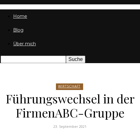
Friedrich
Home
Blog
von
Über mich
Weik
WIRTSCHAFT
Führungswechsel in der
FirmenABC-Gruppe
23. September 2021