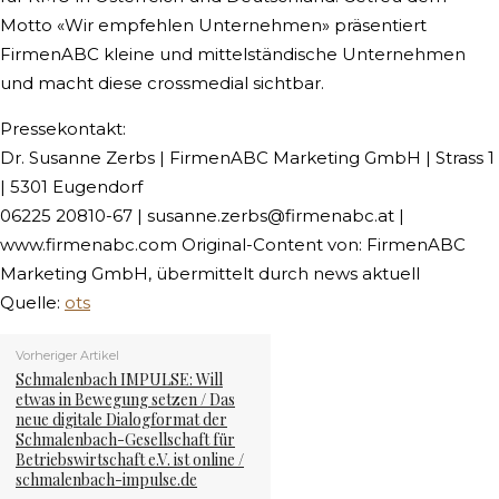
Motto «Wir empfehlen Unternehmen» präsentiert
FirmenABC kleine und mittelständische Unternehmen
und macht diese crossmedial sichtbar.
Pressekontakt:
Dr. Susanne Zerbs | FirmenABC Marketing GmbH | Strass 1
| 5301 Eugendorf
06225 20810-67 |
susanne.zerbs@firmenabc.at
|
www.firmenabc.com Original-Content von: FirmenABC
Marketing GmbH, übermittelt durch news aktuell
Quelle:
ots
Vorheriger Artikel
Schmalenbach IMPULSE: Will
etwas in Bewegung setzen / Das
neue digitale Dialogformat der
Schmalenbach-Gesellschaft für
Betriebswirtschaft e.V. ist online /
schmalenbach-impulse.de