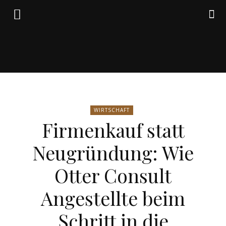
Friedrich
WIRTSCHAFT
von
Firmenkauf statt
Neugründung: Wie
Weik
Otter Consult
Angestellte beim
Schritt in die