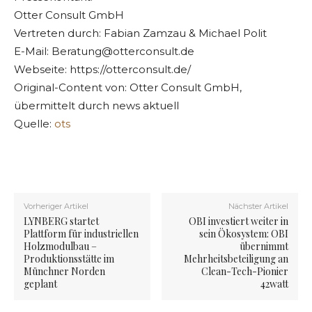
Otter Consult GmbH
Vertreten durch: Fabian Zamzau & Michael Polit
E-Mail:
Beratung@otterconsult.de
Webseite: https://otterconsult.de/
Original-Content von: Otter Consult GmbH,
übermittelt durch news aktuell
Quelle:
ots
Vorheriger Artikel
Nächster Artikel
LYNBERG startet
OBI investiert weiter in
Plattform für industriellen
sein Ökosystem: OBI
Holzmodulbau –
übernimmt
Produktionsstätte im
Mehrheitsbeteiligung an
Münchner Norden
Clean-Tech-Pionier
geplant
42watt