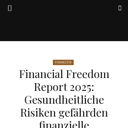
Friedrich
FINANZEN
von
Financial Freedom
Report 2025:
Weik
Gesundheitliche
Risiken gefährden
finanzielle