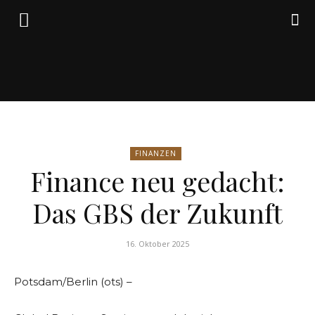
Friedrich
FINANZEN
von
Finance neu gedacht:
Das GBS der Zukunft
Weik
16. Oktober 2025
Potsdam/Berlin (ots) –