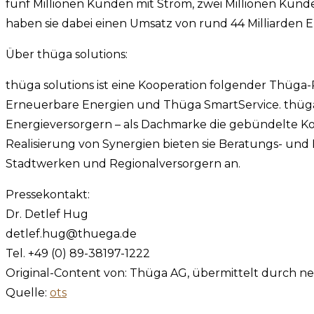
fünf Millionen Kunden mit Strom, zwei Millionen Kund
haben sie dabei einen Umsatz von rund 44 Milliarden 
Über thüga solutions:
thüga solutions ist eine Kooperation folgender Thüga
Erneuerbare Energien und Thüga SmartService. thüga
Energieversorgern – als Dachmarke die gebündelte K
Realisierung von Synergien bieten sie Beratungs- und
Stadtwerken und Regionalversorgern an.
Pressekontakt:
Dr. Detlef Hug
detlef.hug@thuega.de
Tel. +49 (0) 89-38197-1222
Original-Content von: Thüga AG, übermittelt durch ne
Quelle:
ots