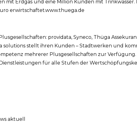
en mit Erdgas und eine Million Kunden mit Trinkwasser.
Euro erwirtschaftet.www.thuega.de
-Plusgesellschaften: providata, Syneco, Thüga Assekura
 solutions stellt ihren Kunden – Stadtwerken und ko
ompetenz mehrerer Plusgesellschaften zur Verfügung.
 Dienstleistungen für alle Stufen der Wertschöpfungsk
ws aktuell