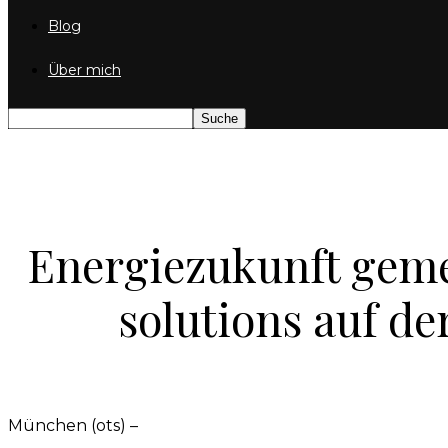
Blog
Über mich
Energiezukunft geme
solutions auf de
München (ots) –