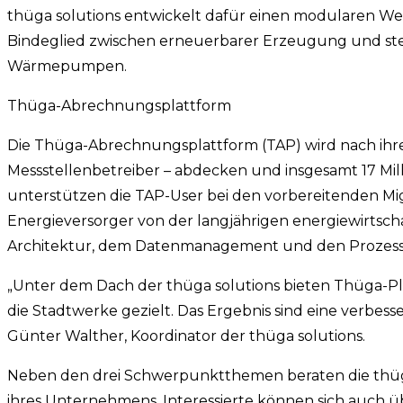
thüga solutions entwickelt dafür einen modularen Wer
Bindeglied zwischen erneuerbarer Erzeugung und st
Wärmepumpen.
Thüga-Abrechnungsplattform
Die Thüga-Abrechnungsplattform (TAP) wird nach ihrem 
Messstellenbetreiber – abdecken und insgesamt 17 Mi
unterstützen die TAP-User bei den vorbereitenden Mig
Energieversorger von der langjährigen energiewirtscha
Architektur, dem Datenmanagement und den Prozes
„Unter dem Dach der thüga solutions bieten Thüga-
die Stadtwerke gezielt. Das Ergebnis sind eine verbe
Günter Walther, Koordinator der thüga solutions.
Neben den drei Schwerpunktthemen beraten die thüga
ihres Unternehmens. Interessierte können sich auch üb