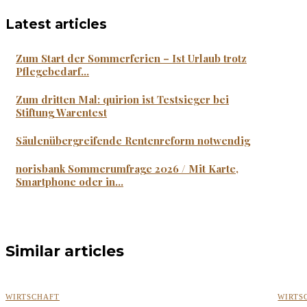
Latest articles
Zum Start der Sommerferien – Ist Urlaub trotz
Pflegebedarf...
Zum dritten Mal: quirion ist Testsieger bei
Stiftung Warentest
Säulenübergreifende Rentenreform notwendig
norisbank Sommerumfrage 2026 / Mit Karte,
Smartphone oder in...
Similar articles
WIRTSCHAFT
WIRTS