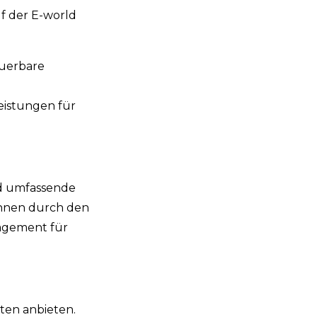
f der E-world
euerbare
eistungen für
nd umfassende
önnen durch den
agement für
ten anbieten.