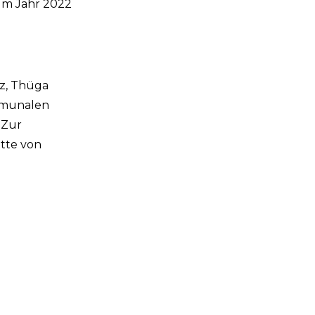
 Im Jahr 2022
nz, Thüga
mmunalen
 Zur
ette von