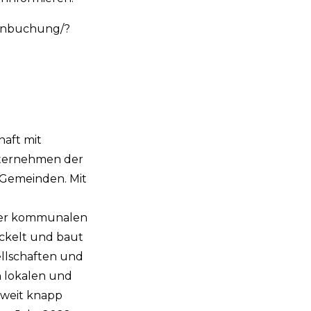
minbuchung/?
haft mit
Unternehmen der
 Gemeinden. Mit
 der kommunalen
ickelt und baut
llschaften und
n lokalen und
sweit knapp