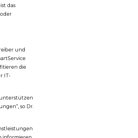
st das
 oder
reiber und
artService
itieren die
r IT-
 unterstützen
ungen“, so Dr.
nstleistungen
 informieren.