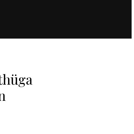
 thüga
n