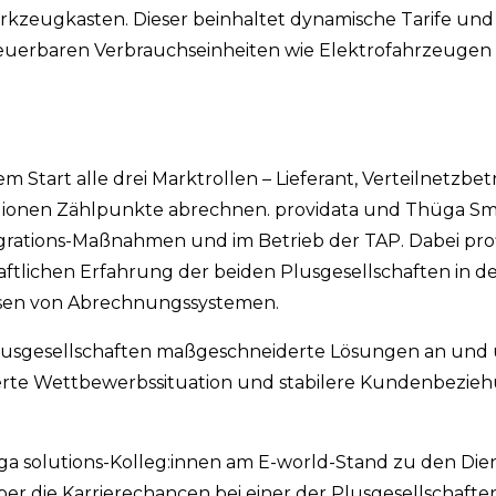
kzeugkasten. Dieser beinhaltet dynamische Tarife und i
euerbaren Verbrauchseinheiten wie Elektrofahrzeugen
Start alle drei Marktrollen – Lieferant, Verteilnetzbet
llionen Zählpunkte abrechnen. providata und Thüga Sm
rations-Maßnahmen und im Betrieb der TAP. Dabei prof
ftlichen Erfahrung der beiden Plusgesellschaften in de
sen von Abrechnungssystemen.
Plusgesellschaften maßgeschneiderte Lösungen an und
sserte Wettbewerbssituation und stabilere Kundenbezieh
 solutions-Kolleg:innen am E-world-Stand zu den Die
er die Karrierechancen bei einer der Plusgesellschaften