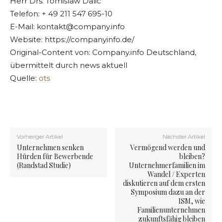
Herr Drs. Tomislaw Dalic
Telefon: + 49 211 547 695-10
E-Mail:
kontakt@company.info
Website: https://companyinfo.de/
Original-Content von: Company.info Deutschland,
übermittelt durch news aktuell
Quelle:
ots
Vorheriger Artikel
Nächster Artikel
Unternehmen senken
Vermögend werden und
Hürden für Bewerbende
bleiben?
(Randstad Studie)
Unternehmerfamilien im
Wandel / Experten
diskutieren auf dem ersten
Symposium dazu an der
ISM, wie
Familienunternehmen
zukunftsfähig bleiben