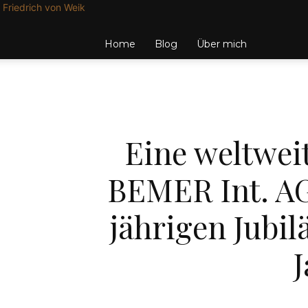
Friedrich von Weik
Home
Blog
Über mich
Eine weltweit
BEMER Int. AG
jährigen Jubil
J