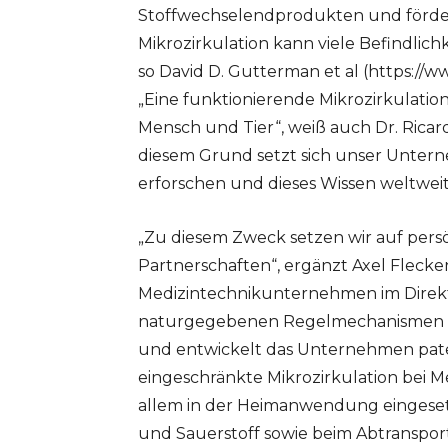
Stoffwechselendprodukten und förde
Mikrozirkulation kann viele Befindli
so David D. Gutterman et al (https://w
„Eine funktionierende Mikrozirkulatio
Mensch und Tier“, weiß auch Dr. Ricar
diesem Grund setzt sich unser Unterne
erforschen und dieses Wissen weltwei
„Zu diesem Zweck setzen wir auf persö
Partnerschaften“, ergänzt Axel Flecke
Medizintechnikunternehmen im Direktve
naturgegebenen Regelmechanismen im 
und entwickelt das Unternehmen pa
eingeschränkte Mikrozirkulation bei 
allem in der Heimanwendung eingeset
und Sauerstoff sowie beim Abtranspo