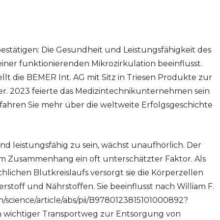
bestätigen: Die Gesundheit und Leistungsfähigkeit des
er funktionierenden Mikrozirkulation beeinflusst.
llt die BEMER Int. AG mit Sitz in Triesen Produkte zur
er. 2023 feierte das Medizintechnikunternehmen sein
fahren Sie mehr über die weltweite Erfolgsgeschichte
 leistungsfähig zu sein, wächst unaufhörlich. Der
esem Zusammenhang ein oft unterschätzter Faktor. Als
lichen Blutkreislaufs versorgt sie die Körperzellen
rstoff und Nährstoffen. Sie beeinflusst nach William F.
m/science/article/abs/pii/B9780123815101000892?
n wichtiger Transportweg zur Entsorgung von