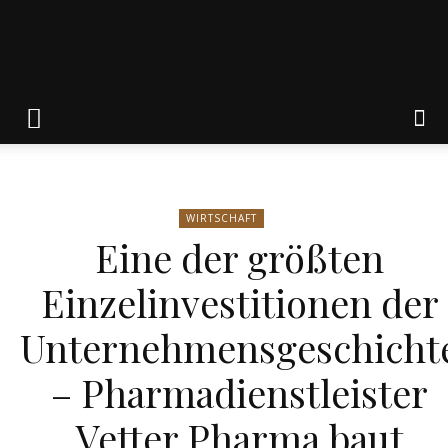
Friedrich
von
WIRTSCHAFT
Eine der größten
Weik
Einzelinvestitionen der
Unternehmensgeschicht
– Pharmadienstleister
Vetter Pharma baut