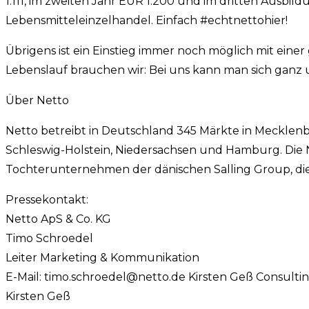
1.111, im zweiten Jahr EUR 1.200 und im dritten Ausbil
Lebensmitteleinzelhandel. Einfach #echtnettohier!
Übrigens ist ein Einstieg immer noch möglich mit ein
Lebenslauf brauchen wir: Bei uns kann man sich ganz u
Über Netto
Netto betreibt in Deutschland 345 Märkte in Mecklen
Schleswig-Holstein, Niedersachsen und Hamburg. Die Net
Tochterunternehmen der dänischen Salling Group, di
Pressekontakt:
Netto ApS & Co. KG
Timo Schroedel
Leiter Marketing & Kommunikation
E-Mail:
timo.schroedel@netto.de
Kirsten Geß Consulti
Kirsten Geß