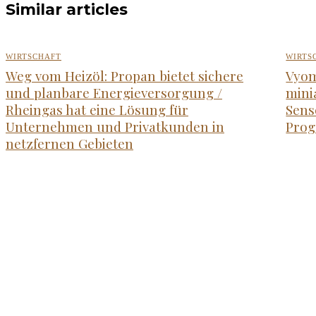
Similar articles
WIRTSCHAFT
WIRTS
Weg vom Heizöl: Propan bietet sichere
Vyom
und planbare Energieversorgung /
mini
Rheingas hat eine Lösung für
Sens
Unternehmen und Privatkunden in
Prog
netzfernen Gebieten