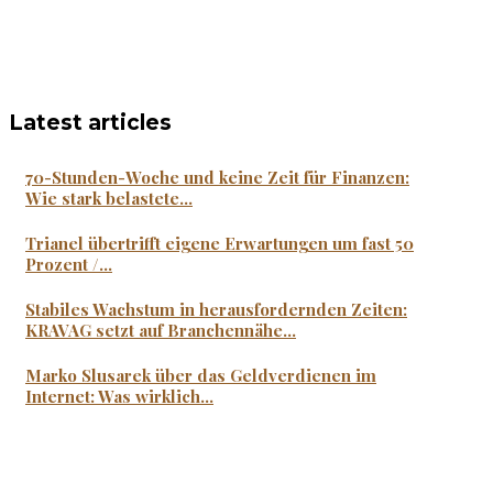
Latest articles
70-Stunden-Woche und keine Zeit für Finanzen:
Wie stark belastete...
Trianel übertrifft eigene Erwartungen um fast 50
Prozent /...
Stabiles Wachstum in herausfordernden Zeiten:
KRAVAG setzt auf Branchennähe...
Marko Slusarek über das Geldverdienen im
Internet: Was wirklich...