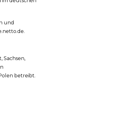
on im deutschen
en und
.netto.de.
, Sachsen,
in
olen betreibt.