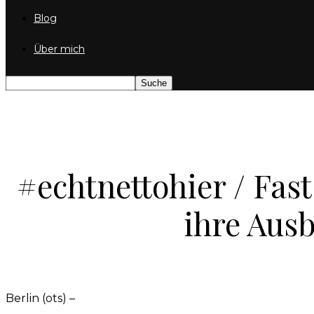
Blog
Über mich
#echtnettohier / Fas
ihre Ausb
Berlin (ots) –