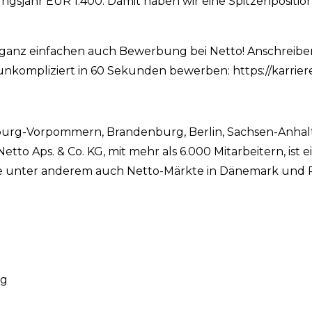
dungsjahr EUR 1.400. Damit haben wir eine Spitzenpositi
er ganz einfachen auch Bewerbung bei Netto! Anschreib
nkompliziert in 60 Sekunden bewerben: https://karriere
burg-Vorpommern, Brandenburg, Berlin, Sachsen-Anhalt
to Aps. & Co. KG, mit mehr als 6.000 Mitarbeitern, ist e
e unter anderem auch Netto-Märkte in Dänemark und P
ng