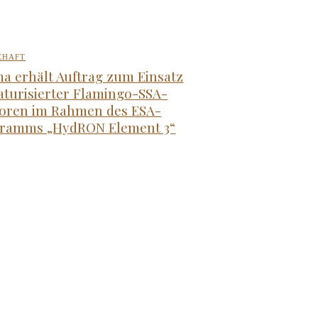
CHAFT
a erhält Auftrag zum Einsatz
aturisierter Flamingo-SSA-
oren im Rahmen des ESA-
ramms „HydRON Element 3“