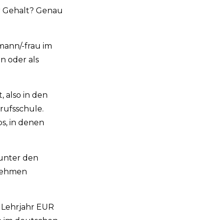
er Gehalt? Genau
mann/-frau im
n oder als
, also in den
erufsschule.
s, in denen
 unter den
rnehmen
n Lehrjahr EUR