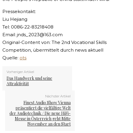
Pressekontakt:
Liu Hejiang
Tel: 0086-22-83218408
Email:
jnds_2023@163.com
Original-Content von: The 2nd Vocational Skills
Competition, übermittelt durch news aktuell
Quelle:
ots
Vorheriger Artikel
Das Handwerk und seine
Attraktivität
Nächster Artikel
Finest Audio Show Vienna
präsentiert die vielfältige Welt
der Audiotechnik / Die neue HiFi-
Messe in Österreich geht Mitte
November an den Start