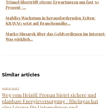
Trianel übertrifft eigene Erwartungen um fast 50
Prozent /...
Stabiles Wachstum in herausfordernden Zeiten:
KRAVAG setzt auf Branchennähe...
Marko Slusarek über das Geldverdienen im Internet:
Was wirklich...
Similar articles
WIRTSCHAFT
Weg vom Heizöl: Propan bietet sichere und
planbare Energieversorgung / Rheingas hat
eine Lösung für Unternehmen und