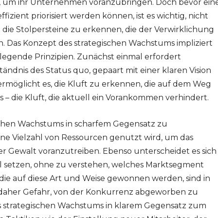
, um ihr Unternehmen voranzubringen. Doch bevor ein
izient priorisiert werden können, ist es wichtig, nicht
die Stolpersteine zu erkennen, die der Verwirklichung
. Das Konzept des strategischen Wachstums impliziert
gende Prinzipien. Zunächst einmal erfordert
tändnis des Status quo, gepaart mit einer klaren Vision
 ermöglicht es, die Kluft zu erkennen, die auf dem Weg
die Kluft, die aktuell ein Vorankommen verhindert.
schen Wachstums in scharfem Gegensatz zu
ine Vielzahl von Ressourcen genutzt wird, um das
 Gewalt voranzutreiben. Ebenso unterscheidet es sich
ll setzen, ohne zu verstehen, welches Marktsegment
 die auf diese Art und Weise gewonnen werden, sind in
en daher Gefahr, von der Konkurrenz abgeworben zu
 strategischen Wachstums in klarem Gegensatz zum