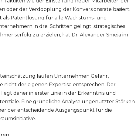
n Taktiken wie der Einstellung neuer Mitarbeiter, der
n oder der Verdopplung der Konversionsrate basiert.
oft als Patentlösung für alle Wachstums- und
ernehmern in drei Schritten gelingt, strategisches
enserfolg zu erzielen, hat Dr. Alexander Smeja im
lbsteinschätzung laufen Unternehmen Gefahr,
ie nicht der eigenen Expertise entsprechen. Der
egt daher in erster Linie in der Erkenntnis und
enziale. Eine gründliche Analyse ungenutzter Stärken
er der entscheidende Ausgangspunkt für die
tumsinitiative.
eren