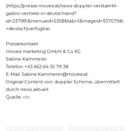
(https://presse.movea.at/news-doppler-verstaerkt-
gastro-vertrieb-in-deutschland?
id=237981&menueid=5358&tab=1&imageid=937079&l
=deutsch)verfügbar.
Pressekontakt:
movea marketing GmbH & Co KG
Sabine Kammerer
Telefon: +43 662 64 35 79 38
E-Mail:
Sabine.Kammerer@movea.at
Original-Content von: doppler Schirme, übermittelt
durch news aktuell
Quelle:
ots