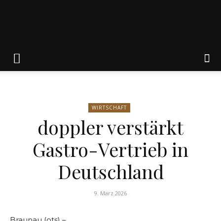
Friedrich
von
WIRTSCHAFT
doppler verstärkt
Weik
Gastro-Vertrieb in
Deutschland
9. März 2026
Braunau (ots) –