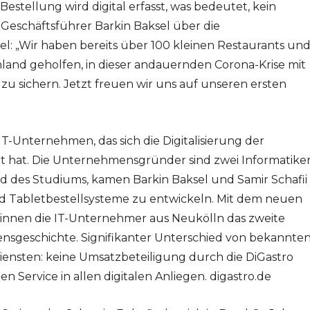
estellung wird digital erfasst, was bedeutet, kein
Geschäftsführer Barkin Baksel über die
l: „Wir haben bereits über 100 kleinen Restaurants un
and geholfen, in dieser andauernden Corona-Krise mit
 zu sichern. Jetzt freuen wir uns auf unseren ersten
IT-Unternehmen, das sich die Digitalisierung der
zt hat. Die Unternehmensgründer sind zwei Informatike
nd des Studiums, kamen Barkin Baksel und Samir Schafii
und Tabletbestellsysteme zu entwickeln. Mit dem neuen
eginnen die IT-Unternehmer aus Neukölln das zweite
nsgeschichte. Signifikanter Unterschied von bekannte
ensten: keine Umsatzbeteiligung durch die DiGastro
 Service in allen digitalen Anliegen. digastro.de