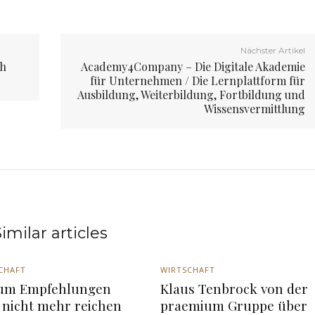
Nächster Artikel
ch
Academy4Company – Die Digitale Akademie
für Unternehmen / Die Lernplattform für
Ausbildung, Weiterbildung, Fortbildung und
Wissensvermittlung
imilar articles
CHAFT
WIRTSCHAFT
um Empfehlungen
Klaus Tenbrock von der
 nicht mehr reichen
praemium Gruppe über