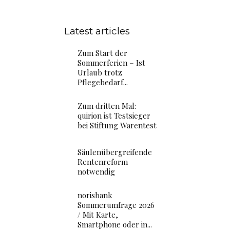
Latest articles
Zum Start der
Sommerferien – Ist
Urlaub trotz
Pflegebedarf...
Zum dritten Mal:
quirion ist Testsieger
bei Stiftung Warentest
Säulenübergreifende
Rentenreform
notwendig
norisbank
Sommerumfrage 2026
/ Mit Karte,
Smartphone oder in...