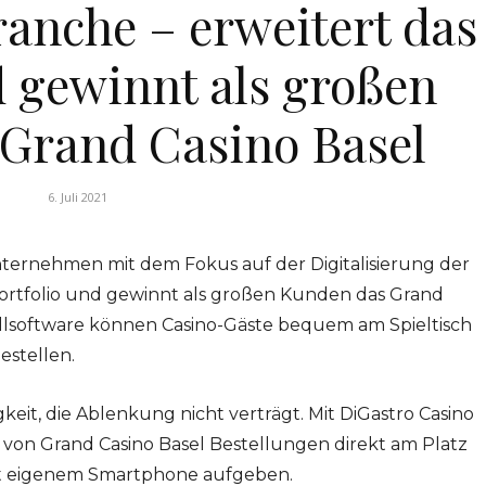
anche – erweitert das
d gewinnt als großen
Grand Casino Basel
6. Juli 2021
 Unternehmen mit dem Fokus auf der Digitalisierung der
ortfolio und gewinnt als großen Kunden das Grand
tellsoftware können Casino-Gäste bequem am Spieltisch
estellen.
gkeit, die Ablenkung nicht verträgt. Mit DiGastro Casino
 von Grand Casino Basel Bestellungen direkt am Platz
it eigenem Smartphone aufgeben.