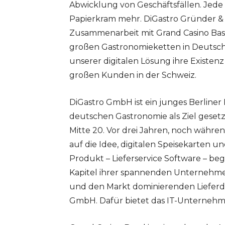
Abwicklung von Geschäftsfällen. Jede B
Papierkram mehr. DiGastro Gründer & 
Zusammenarbeit mit Grand Casino Base
großen Gastronomieketten in Deutschl
unserer digitalen Lösung ihre Existenz
großen Kunden in der Schweiz.
DiGastro GmbH ist ein junges Berliner 
deutschen Gastronomie als Ziel geset
Mitte 20. Vor drei Jahren, noch währe
auf die Idee, digitalen Speisekarten 
Produkt – Lieferservice Software – b
Kapitel ihrer spannenden Unternehme
und den Markt dominierenden Lieferdi
GmbH. Dafür bietet das IT-Unternehmen