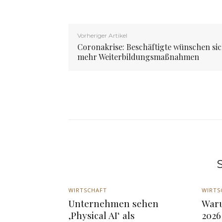
Vorheriger Artikel
Coronakrise: Beschäftigte wünschen si
mehr Weiterbildungsmaßnahmen
S
WIRTSCHAFT
WIRTS
Unternehmen sehen
War
‚Physical AI‘ als
2026