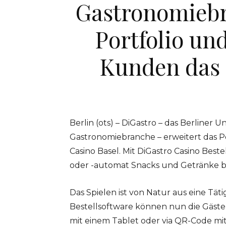
Gastronomiebr
Portfolio un
Kunden das 
Berlin (ots) – DiGastro – das Berliner
Gastronomiebranche – erweitert das P
Casino Basel. Mit DiGastro Casino Bes
oder -automat Snacks und Getränke b
Das Spielen ist von Natur aus eine Täti
Bestellsoftware können nun die Gäste
mit einem Tablet oder via QR-Code m