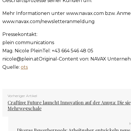
Geschäftsprozesse seiner Kunden um.
Mehr Informationen unter www.navax.com bzw. Anme
www.navax.com/newsletteranmeldung
Pressekontakt:
plein communications
Mag. Nicole PleinTel: +43 664 546 48 05
nicole@plein.atOriginal-Content
von: NAVAX Unternehm
Quelle:
ots
Vorheriger Artikel
Crafting Future launcht Innovation auf der Anuga: Die si
Mehrwegschale
N
Diverse Bewerberpools: Arbeitgeber entwickeln neue