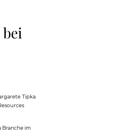
 bei
argarete Tipka
 Resources
a Branche im