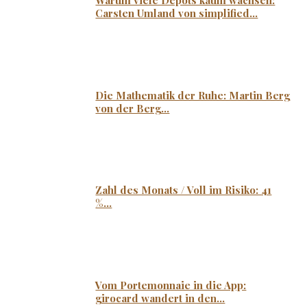
Warum viele Depots kaum wachsen:
Carsten Umland von simplified...
Die Mathematik der Ruhe: Martin Berg
von der Berg...
Zahl des Monats / Voll im Risiko: 41
%...
Vom Portemonnaie in die App:
girocard wandert in den...