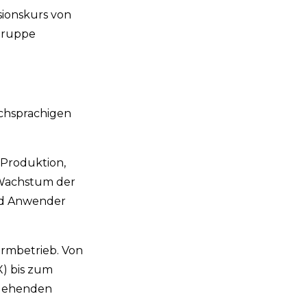
sionskurs von
sgruppe
schsprachigen
 Produktion,
d Wachstum der
nd Anwender
formbetrieb. Von
X) bis zum
rgehenden