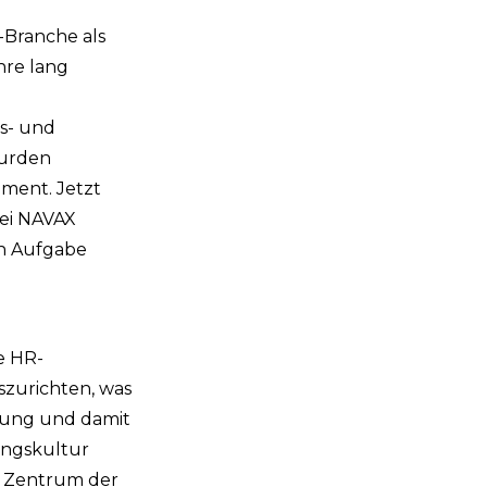
-Branche als
hre lang
s- und
wurden
ment. Jetzt
bei NAVAX
en Aufgabe
e HR-
zurichten, was
erung und damit
ungskultur
s Zentrum der