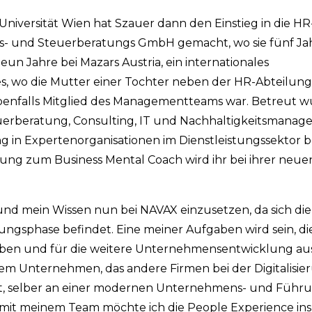
niversität Wien hat Szauer dann den Einstieg in die HR
s- und Steuerberatungs GmbH gemacht, wo sie fünf Ja
n Jahre bei Mazars Austria, ein internationales
 wo die Mutter einer Tochter neben der HR-Abteilung
benfalls Mitglied des Managementteams war. Betreut 
uerberatung, Consulting, IT und Nachhaltigkeitsmanage
ng in Expertenorganisationen im Dienstleistungssektor 
dung zum Business Mental Coach wird ihr bei ihrer neu
nd mein Wissen nun bei NAVAX einzusetzen, da sich die
ngsphase befindet. Eine meiner Aufgaben wird sein, di
ben und für die weitere Unternehmensentwicklung aus
inem Unternehmen, das andere Firmen bei der Digitalisi
t, selber an einer modernen Unternehmens- und Führ
m mit meinem Team möchte ich die People Experience in