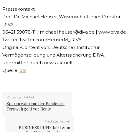
Pressekontakt:
Prof. Dr. Michael Heuser, Wissenschaftlicher Direktor
DIVA
06421 59078-11 |
michael.heuser@diva.de
| www.diva.de
Twitter: twitter.com/HeuserM_DIVA
Original-Content von: Deutsches Institut für
Vermögensbildung und Alterssicherung DIVA,
übermittelt durch news aktuell
Quelle:
ots
Vorheriger Artikel
Sparen während der Pandemie:
Fernweh geht vor Rente
Nächster Artikel
BUSINESS PUNK kürt zum