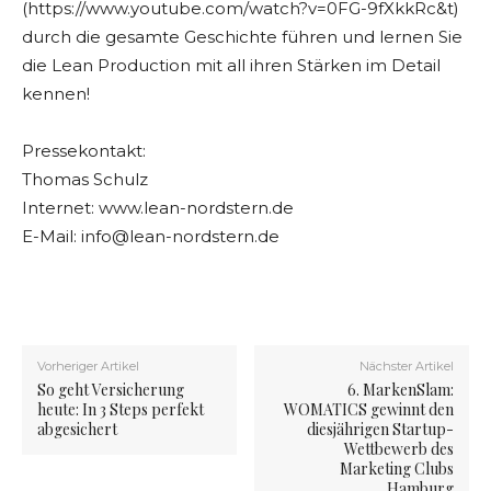
(https://www.youtube.com/watch?v=0FG-9fXkkRc&t)
durch die gesamte Geschichte führen und lernen Sie
die Lean Production mit all ihren Stärken im Detail
kennen!
Pressekontakt:
Thomas Schulz
Internet: www.lean-nordstern.de
E-Mail:
info@lean-nordstern.de
Vorheriger Artikel
Nächster Artikel
So geht Versicherung
6. MarkenSlam:
heute: In 3 Steps perfekt
WOMATICS gewinnt den
abgesichert
diesjährigen Startup-
Wettbewerb des
Marketing Clubs
Hamburg