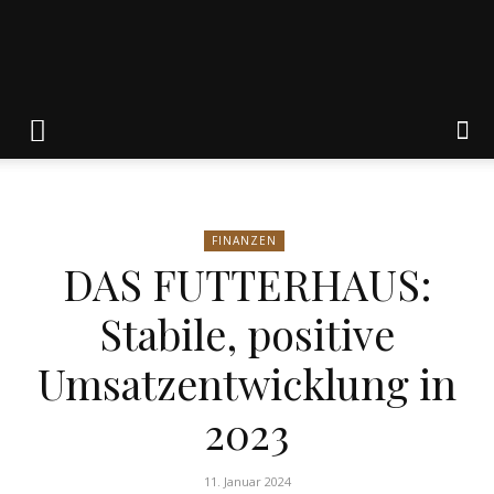
Friedrich
von
FINANZEN
DAS FUTTERHAUS:
Weik
Stabile, positive
Umsatzentwicklung in
2023
11. Januar 2024