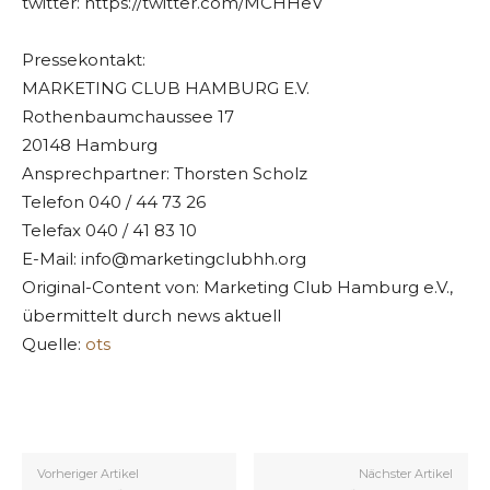
twitter: https://twitter.com/MCHHeV
Pressekontakt:
MARKETING CLUB HAMBURG E.V.
Rothenbaumchaussee 17
20148 Hamburg
Ansprechpartner: Thorsten Scholz
Telefon 040 / 44 73 26
Telefax 040 / 41 83 10
E-Mail:
info@marketingclubhh.org
Original-Content von: Marketing Club Hamburg e.V.,
übermittelt durch news aktuell
Quelle:
ots
Vorheriger Artikel
Nächster Artikel