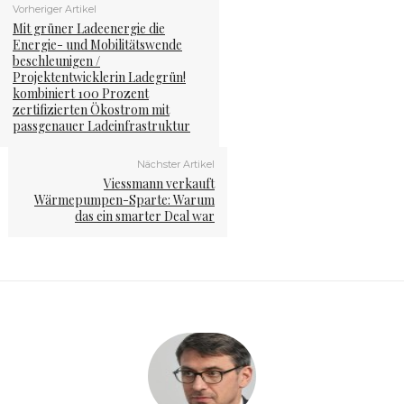
Vorheriger Artikel
Mit grüner Ladeenergie die
Energie- und Mobilitätswende
beschleunigen /
Projektentwicklerin Ladegrün!
kombiniert 100 Prozent
zertifizierten Ökostrom mit
passgenauer Ladeinfrastruktur
Nächster Artikel
Viessmann verkauft
Wärmepumpen-Sparte: Warum
das ein smarter Deal war