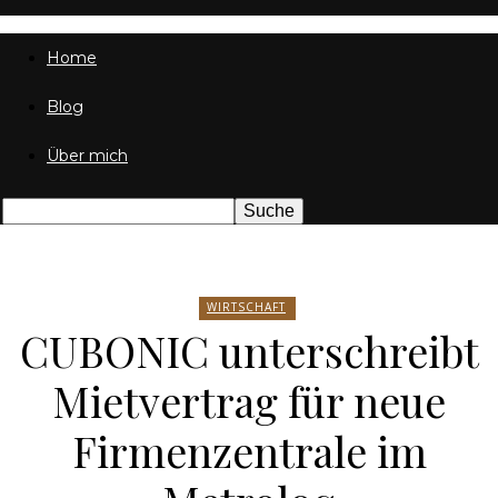
Friedrich
Home
Blog
von
Über mich
Weik
WIRTSCHAFT
CUBONIC unterschreibt
Mietvertrag für neue
Firmenzentrale im