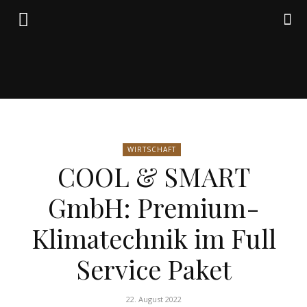
Friedrich
WIRTSCHAFT
von
COOL & SMART
GmbH: Premium-
Weik
Klimatechnik im Full
Service Paket
22. August 2022