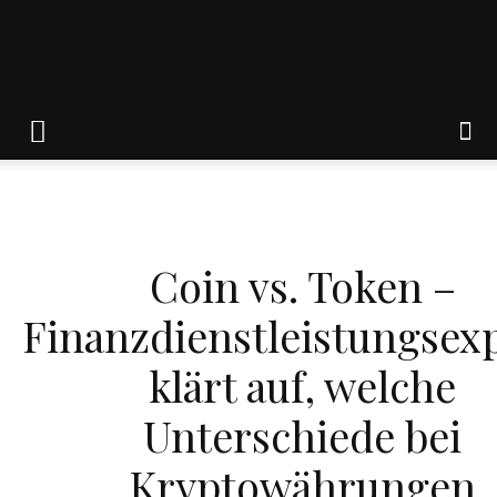
Friedrich
von
FINANZEN
Coin vs. Token –
Weik
Finanzdienstleistungsex
klärt auf, welche
Unterschiede bei
Kryptowährungen