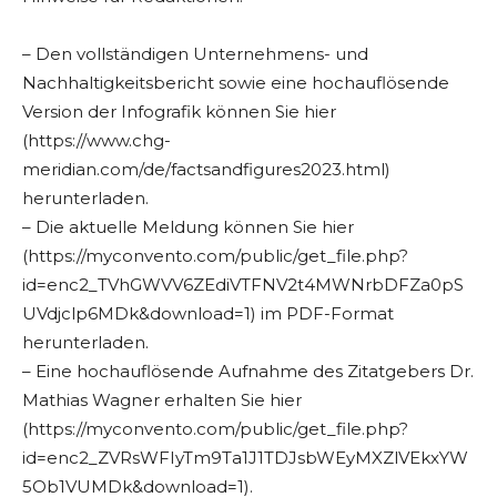
– Den vollständigen Unternehmens- und
Nachhaltigkeitsbericht sowie eine hochauflösende
Version der Infografik können Sie hier
(https://www.chg-
meridian.com/de/factsandfigures2023.html)
herunterladen.
– Die aktuelle Meldung können Sie hier
(https://myconvento.com/public/get_file.php?
id=enc2_TVhGWVV6ZEdiVTFNV2t4MWNrbDFZa0pS
UVdjclp6MDk&download=1) im PDF-Format
herunterladen.
– Eine hochauflösende Aufnahme des Zitatgebers Dr.
Mathias Wagner erhalten Sie hier
(https://myconvento.com/public/get_file.php?
id=enc2_ZVRsWFIyTm9Ta1J1TDJsbWEyMXZlVEkxYW
5Ob1VUMDk&download=1).