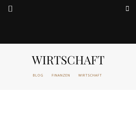
Friedrich
WIRTSCHAFT
von
BLOG
FINANZEN
WIRTSCHAFT
Weik