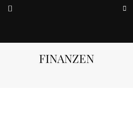
Friedrich
FINANZEN
von
BLOG
FINANZEN
WIRTSCHAFT
Weik